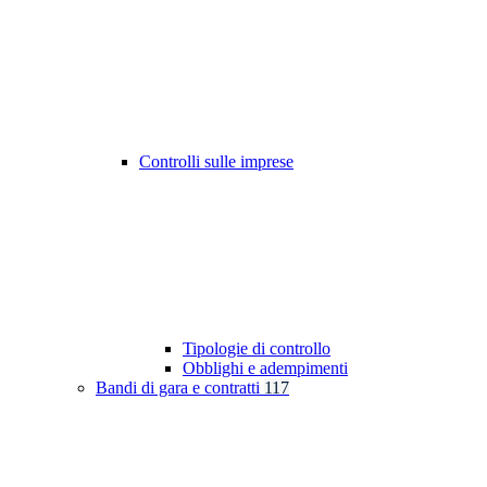
Controlli sulle imprese
Tipologie di controllo
Obblighi e adempimenti
Bandi di gara e contratti
117