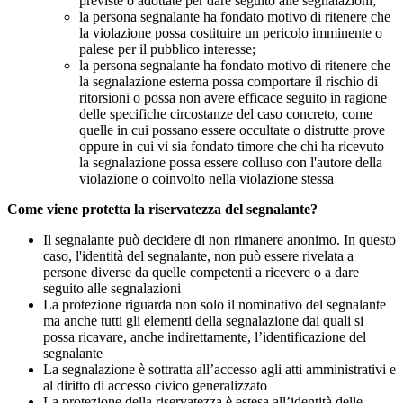
previste o adottate per dare seguito alle segnalazioni;
la persona segnalante ha fondato motivo di ritenere che
la violazione possa costituire un pericolo imminente o
palese per il pubblico interesse;
la persona segnalante ha fondato motivo di ritenere che
la segnalazione esterna possa comportare il rischio di
ritorsioni o possa non avere efficace seguito in ragione
delle specifiche circostanze del caso concreto, come
quelle in cui possano essere occultate o distrutte prove
oppure in cui vi sia fondato timore che chi ha ricevuto
la segnalazione possa essere colluso con l'autore della
violazione o coinvolto nella violazione stessa
Come viene protetta la riservatezza del segnalante?
Il segnalante può decidere di non rimanere anonimo. In questo
caso, l'identità del segnalante, non può essere rivelata a
persone diverse da quelle competenti a ricevere o a dare
seguito alle segnalazioni
La protezione riguarda non solo il nominativo del segnalante
ma anche tutti gli elementi della segnalazione dai quali si
possa ricavare, anche indirettamente, l’identificazione del
segnalante
La segnalazione è sottratta all’accesso agli atti amministrativi e
al diritto di accesso civico generalizzato
La protezione della riservatezza è estesa all’identità delle