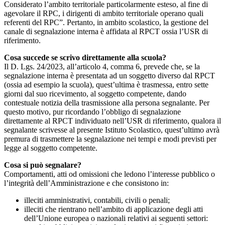
Considerato l’ambito territoriale particolarmente esteso, al fine di
agevolare il RPC, i dirigenti di ambito territoriale operano quali
referenti del RPC”. Pertanto, in ambito scolastico, la gestione del
canale di segnalazione interna è affidata al RPCT ossia l’USR di
riferimento.
Cosa succede se scrivo direttamente alla scuola?
Il D. Lgs. 24/2023, all’articolo 4, comma 6, prevede che, se la
segnalazione interna è presentata ad un soggetto diverso dal RPCT
(ossia ad esempio la scuola), quest’ultima è trasmessa, entro sette
giorni dal suo ricevimento, al soggetto competente, dando
contestuale notizia della trasmissione alla persona segnalante. Per
questo motivo, pur ricordando l’obbligo di segnalazione
direttamente al RPCT individuato nell’USR di riferimento, qualora il
segnalante scrivesse al presente Istituto Scolastico, quest’ultimo avrà
premura di trasmettere la segnalazione nei tempi e modi previsti per
legge al soggetto competente.
Cosa si può segnalare?
Comportamenti, atti od omissioni che ledono l’interesse pubblico o
l’integrità dell’Amministrazione e che consistono in:
illeciti amministrativi, contabili, civili o penali;
illeciti che rientrano nell’ambito di applicazione degli atti
dell’Unione europea o nazionali relativi ai seguenti settori: