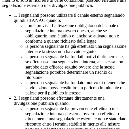
interno e, solo al ricorrere di certe condizioni, possono effettuare una
segnalazione esterna o una divulgazione pubblica.
1. I segnalanti possono utilizzare il canale esterno segnalando
quindi ad ANAC quando:
non è prevista l’attivazione obbligatoria del canale di
segnalazione interna ovvero questo, anche se
obbligatorio, non è attivo o, anche se attivato, non è
conforme a quanto richiesto dalla legge
la persona segnalante ha già effettuato una segnalazione
interna e la stessa non ha avuto seguito
la persona segnalante ha fondati motivi di ritenere che,
se effettuasse una segnalazione interna, alla stessa non
sarebbe dato efficace seguito ovvero che la stessa
segnalazione potrebbe determinare un rischio di
ritorsione
la persona segnalante ha fondato motivo di ritenere che
la violazione possa costituire un pericolo imminente o
palese per il pubblico interesse
2. I segnalanti possono effettuare direttamente una
divulgazione pubblica quando:
la persona segnalante ha previamente effettuato una
segnalazione interna ed esterna ovvero ha effettuato
direttamente una segnalazione esterna e non è stato dato
riscontro entro i termini stabiliti in merito alle misure