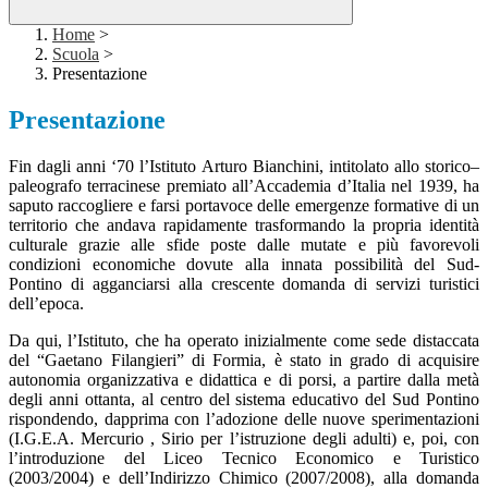
Home
>
Scuola
>
Presentazione
Presentazione
Fin dagli anni ‘70 l’Istituto Arturo Bianchini, intitolato allo storico–
paleografo terracinese premiato all’Accademia d’Italia nel 1939, ha
saputo raccogliere e farsi portavoce delle emergenze formative di un
territorio che andava rapidamente trasformando la propria identità
culturale grazie alle sfide poste dalle mutate e più favorevoli
condizioni economiche dovute alla innata possibilità del Sud-
Pontino di agganciarsi alla crescente domanda di servizi turistici
dell’epoca.
Da qui, l’Istituto, che ha operato inizialmente come sede distaccata
del “Gaetano Filangieri” di Formia, è stato in grado di acquisire
autonomia organizzativa e didattica e di porsi, a partire dalla metà
degli anni ottanta, al centro del sistema educativo del Sud Pontino
rispondendo, dapprima con l’adozione delle nuove sperimentazioni
(I.G.E.A. Mercurio , Sirio per l’istruzione degli adulti) e, poi, con
l’introduzione del Liceo Tecnico Economico e Turistico
(2003/2004) e dell’Indirizzo Chimico (2007/2008), alla domanda