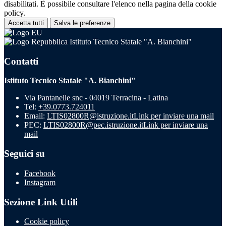
disabilitati. È possibile consultare l'elenco nella pagina della cookie
policy.
Accetta tutti
Salva le preferenze
Istituto Tecnico Statale "A. Bianchini"
Contatti
Istituto Tecnico Statale "A. Bianchini"
Via Pantanelle snc - 04019 Terracina - Latina
Tel:
+39.0773.724011
Email:
LTIS02800R@istruzione.it
Link per inviare una mail
PEC:
LTIS02800R@pec.istruzione.it
Link per inviare una
mail
Seguici su
Facebook
Instagram
Sezione Link Utili
Cookie policy