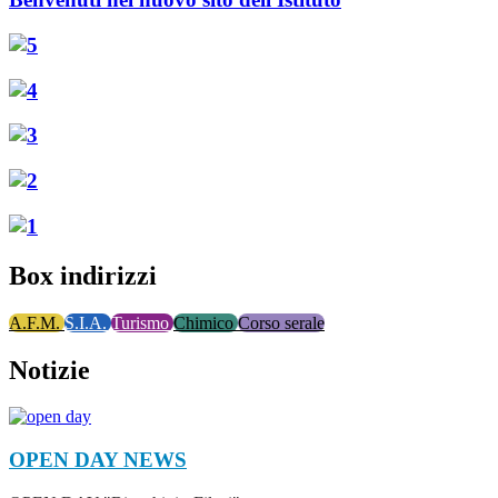
Box indirizzi
A.F.M.
S.I.A.
Turismo
Chimico
Corso serale
Notizie
OPEN DAY
NEWS