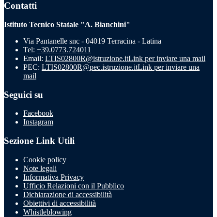
Contatti
Istituto Tecnico Statale "A. Bianchini"
Via Pantanelle snc - 04019 Terracina - Latina
Tel:
+39.0773.724011
Email:
LTIS02800R@istruzione.it
Link per inviare una mail
PEC:
LTIS02800R@pec.istruzione.it
Link per inviare una
mail
Seguici su
Facebook
Instagram
Sezione Link Utili
Cookie policy
Note legali
Informativa Privacy
Ufficio Relazioni con il Pubblico
Dichiarazione di accessibilità
Obiettivi di accessibilità
Whistleblowing