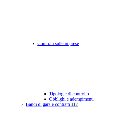
Controlli sulle imprese
Tipologie di controllo
Obblighi e adempimenti
Bandi di gara e contratti
117