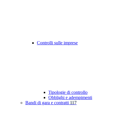
Controlli sulle imprese
Tipologie di controllo
Obblighi e adempimenti
Bandi di gara e contratti
117