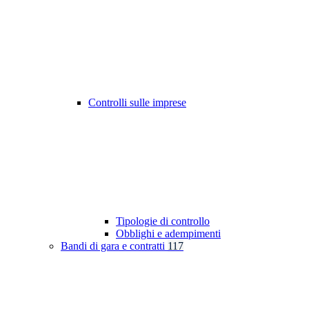
Controlli sulle imprese
Tipologie di controllo
Obblighi e adempimenti
Bandi di gara e contratti
117