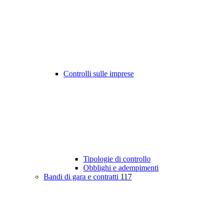
Controlli sulle imprese
Tipologie di controllo
Obblighi e adempimenti
Bandi di gara e contratti
117