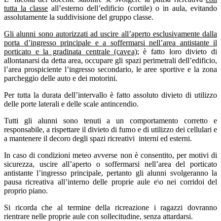
tutta la classe
all’esterno dell’edificio (cortile) o in aula, evitando
assolutamente la suddivisione del gruppo classe.
Gli alunni sono autorizzati ad uscire all’aperto esclusivamente dalla
porta d’ingresso principale e a soffermarsi nell’area antistante il
porticato e la gradinata centrale (cavea)
; è fatto loro divieto di
allontanarsi da detta area, occupare gli spazi perimetrali dell’edificio,
l’area prospiciente l’ingresso secondario, le aree sportive e la zona
parcheggio delle auto e dei motorini.
Per tutta la durata dell’intervallo è fatto assoluto divieto di utilizzo
delle porte laterali e delle scale antincendio.
Tutti gli alunni sono tenuti a un comportamento corretto e
responsabile, a rispettare il divieto di fumo e di utilizzo dei cellulari e
a mantenere il decoro degli spazi ricreativi
interni ed esterni.
In caso di condizioni meteo avverse non è consentito, per motivi di
sicurezza, uscire all’aperto o soffermarsi nell’area del porticato
antistante l’ingresso principale, pertanto gli alunni svolgeranno la
pausa ricreativa all’interno delle proprie aule e\o nei corridoi del
proprio piano.
Si ricorda che al termine della ricreazione i ragazzi dovranno
rientrare nelle proprie aule con sollecitudine, senza attardarsi.