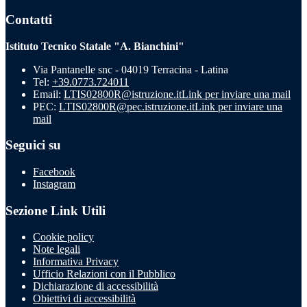
Contatti
Istituto Tecnico Statale "A. Bianchini"
Via Pantanelle snc - 04019 Terracina - Latina
Tel:
+39.0773.724011
Email:
LTIS02800R@istruzione.it
Link per inviare una mail
PEC:
LTIS02800R@pec.istruzione.it
Link per inviare una
mail
Seguici su
Facebook
Instagram
Sezione Link Utili
Cookie policy
Note legali
Informativa Privacy
Ufficio Relazioni con il Pubblico
Dichiarazione di accessibilità
Obiettivi di accessibilità