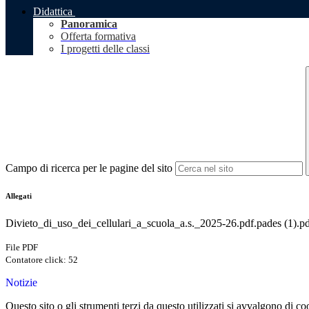
Didattica
Panoramica
Offerta formativa
I progetti delle classi
Campo di ricerca per le pagine del sito
Allegati
Divieto_di_uso_dei_cellulari_a_scuola_a.s._2025-26.pdf.pades (1).p
File PDF
Contatore click: 52
Notizie
Questo sito o gli strumenti terzi da questo utilizzati si avvalgono di coo