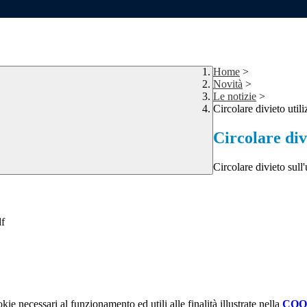
Home
>
Novità
>
Le notizie
>
Circolare divieto util
Circolare div
Circolare divieto sull
df
kie necessari al funzionamento ed utili alle finalità illustrate nella
COO