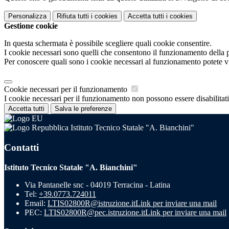
Personalizza
Rifiuta tutti
i cookies
Accetta tutti
i cookies
Gestione cookie
In questa schermata è possibile scegliere quali cookie consentire.
I cookie necessari sono quelli che consentono il funzionamento della pi
Per conoscere quali sono i cookie necessari al funzionamento potete v
Cookie necessari per il funzionamento
I cookie necessari per il funzionamento non possono essere disabilitati.
Accetta tutti
Salva le preferenze
Istituto Tecnico Statale "A. Bianchini"
Contatti
Istituto Tecnico Statale "A. Bianchini"
Via Pantanelle snc - 04019 Terracina - Latina
Tel:
+39.0773.724011
Email:
LTIS02800R@istruzione.it
Link per inviare una mail
PEC:
LTIS02800R@pec.istruzione.it
Link per inviare una mail