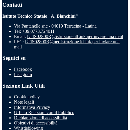
Contatti
Istituto Tecnico Statale "A. Bianchini"
Via Pantanelle snc - 04019 Terracina - Latina
Tel:
+39.0773.724011
Email:
LTIS02800R@istruzione.it
Link per inviare una mail
PEC:
LTIS02800R@pec.istruzione.it
Link per inviare una
mail
Seguici su
Facebook
Instagram
Sezione Link Utili
Cookie policy
Note legali
Informativa Privacy
Ufficio Relazioni con il Pubblico
Dichiarazione di accessibilità
Obiettivi di accessibilità
Whistleblowing