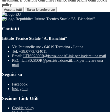
disabilitati. È possibile consultare l'elenco nella pagina della cookie
policy.
Accetta tutti
Salva le preferenze
Istituto Tecnico Statale "A. Bianchini"
Contatti
Istituto Tecnico Statale "A. Bianchini"
Via Pantanelle snc - 04019 Terracina - Latina
Tel:
+39.0773.724011
Email:
LTIS02800R@istruzione.it
Link per inviare una mail
PEC:
LTIS02800R@pec.istruzione.it
Link per inviare una
mail
Seguici su
Facebook
Instagram
Sezione Link Utili
Cookie policy