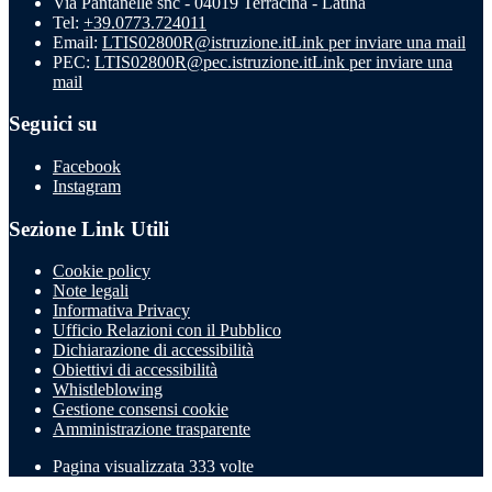
Via Pantanelle snc - 04019 Terracina - Latina
Tel:
+39.0773.724011
Email:
LTIS02800R@istruzione.it
Link per inviare una mail
PEC:
LTIS02800R@pec.istruzione.it
Link per inviare una
mail
Seguici su
Facebook
Instagram
Sezione Link Utili
Cookie policy
Note legali
Informativa Privacy
Ufficio Relazioni con il Pubblico
Dichiarazione di accessibilità
Obiettivi di accessibilità
Whistleblowing
Gestione consensi cookie
Amministrazione trasparente
Pagina visualizzata
333
volte