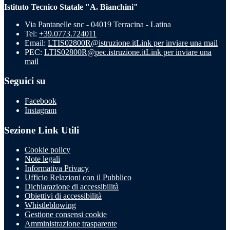
Istituto Tecnico Statale "A. Bianchini"
Via Pantanelle snc - 04019 Terracina - Latina
Tel:
+39.0773.724011
Email:
LTIS02800R@istruzione.it
Link per inviare una mail
PEC:
LTIS02800R@pec.istruzione.it
Link per inviare una
mail
Seguici su
Facebook
Instagram
Sezione Link Utili
Cookie policy
Note legali
Informativa Privacy
Ufficio Relazioni con il Pubblico
Dichiarazione di accessibilità
Obiettivi di accessibilità
Whistleblowing
Gestione consensi cookie
Amministrazione trasparente