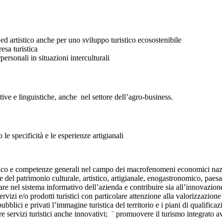
ed artistico anche per uno sviluppo turistico ecosostenibile
esa turistica
personali in situazioni interculturali
tive e linguistiche, anche nel settore dell’agro-business.
le specificità e le esperienze artigianali
ico e competenze generali nel campo dei macrofenomeni economici naziona
ile del patrimonio culturale, artistico, artigianale, enogastronomico, pae
are nel sistema informativo dell’azienda e contribuire sia all’innovazio
ervizi e/o prodotti turistici con particolare attenzione alla valorizzazione
bblici e privati l’immagine turistica del territorio e i piani di qualificazi
rre servizi turistici anche innovativi; ¨ promuovere il turismo integrato 