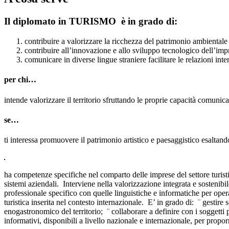
Il diplomato in TURISMO è in grado di:
contribuire a valorizzare la ricchezza del patrimonio ambientale 
contribuire all’innovazione e allo sviluppo tecnologico dell’impr
comunicare in diverse lingue straniere facilitare le relazioni inter
per chi…
intende valorizzare il territorio sfruttando le proprie capacità comunica
se…
ti interessa promuovere il patrimonio artistico e paesaggistico esaltando 
ha competenze specifiche nel comparto delle imprese del settore turist
sistemi aziendali. Interviene nella valorizzazione integrata e sostenib
professionale specifico con quelle linguistiche e informatiche per oper
turistica inserita nel contesto internazionale. E’ in grado di: ¨ gestire s
enogastronomico del territorio; ¨ collaborare a definire con i soggetti pu
informativi, disponibili a livello nazionale e internazionale, per propo