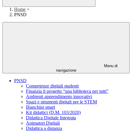
Home
>
PNSD
Menu di
navigazione
PNSD
Competenze digitali studenti
Finanzia il progetto “una biblioteca per tutti”
Ambienti apprendimento innovativi
Spazi e strumenti digitali per le STEM
Bianchini smart
Kit didattici (D.M. 103/2020)
Didattica Digitale Integrata
Animatori Digitali
Didattica a distanza