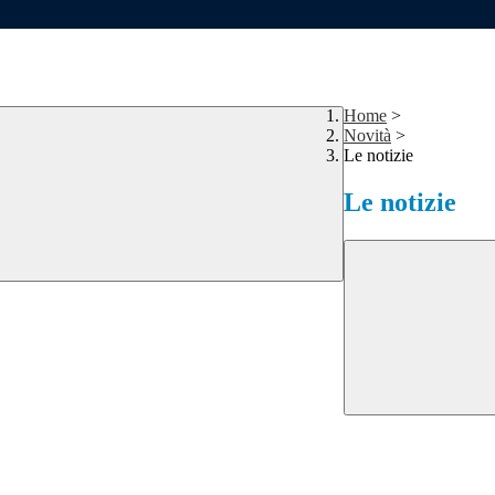
Home
>
Novità
>
Le notizie
Le notizie