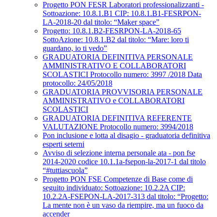
Progetto PON FESR Laboratori professionalizzanti -
Sottoazione: 10.8.1.B1 CIP: 10.8.1.B1-FESRPON-
LA-2018-20 dal titolo: “Maker space”
Progetto: 10.8.1.B2-FESRPON-LA-2018-65
SottoAzione: 10.8.1.B2 dal titolo: “Mare: loro ti
guardano, io ti vedo”
GRADUATORIA DEFINITIVA PERSONALE
AMMINISTRATIVO E COLLABORATORI
SCOLASTICI Protocollo numero: 3997 /2018 Data
protocollo: 24/05/2018
GRADUATORIA PROVVISORIA PERSONALE
AMMINISTRATIVO e COLLABORATORI
SCOLASTICI
GRADUATORIA DEFINITIVA REFERENTE
VALUTAZIONE Protocollo numero: 3994/2018
Pon inclusione e lotta al disagio - graduatoria definitiva
esperti seterni
Avviso di selezione interna personale ata - pon fse
2014-2020 codice 10.1.1a-fsepon-la-2017-1 dal titolo
“#tuttiascuola”
Progetto PON FSE Competenze di Base come di
seguito individuato: Sottoazione: 10.2.2A CIP:
10.2.2A-FSEPON-LA-2017-313 dal titolo: “Progetto:
La mente non è un vaso da riempire, ma un fuoco da
accender