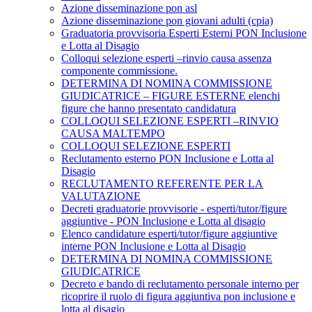
Azione disseminazione pon asl
Azione disseminazione pon giovani adulti (cpia)
Graduatoria provvisoria Esperti Esterni PON Inclusione
e Lotta al Disagio
Colloqui selezione esperti –rinvio causa assenza
componente commissione.
DETERMINA DI NOMINA COMMISSIONE
GIUDICATRICE – FIGURE ESTERNE elenchi
figure che hanno presentato candidatura
COLLOQUI SELEZIONE ESPERTI –RINVIO
CAUSA MALTEMPO
COLLOQUI SELEZIONE ESPERTI
Reclutamento esterno PON Inclusione e Lotta al
Disagio
RECLUTAMENTO REFERENTE PER LA
VALUTAZIONE
Decreti graduatorie provvisorie - esperti/tutor/figure
aggiuntive - PON Inclusione e Lotta al disagio
Elenco candidature esperti/tutor/figure aggiuntive
interne PON Inclusione e Lotta al Disagio
DETERMINA DI NOMINA COMMISSIONE
GIUDICATRICE
Decreto e bando di reclutamento personale interno per
ricoprire il ruolo di figura aggiuntiva pon inclusione e
lotta al disagio