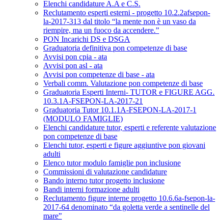
Elenchi candidature A.A e C.S.
Reclutamento esperti esterni - progetto 10.2.2afsepon-
la-2017-313 dal titolo “la mente non è un vaso da
riempire, ma un fuoco da accendere.”
PON Incarichi DS e DSGA
Graduatoria definitiva pon competenze di base
Avvisi pon cpia - ata
Avvisi pon asl - ata
Avvisi pon competenze di base - ata
Verbali comm. Valutazione pon competenze di base
Graduatoria Esperti Interni- TUTOR e FIGURE AGG.
10.3.1A-FSEPON-LA-2017-21
Graduatoria Tutor 10.1.1A-FSEPON-LA-2017-1
(MODULO FAMIGLIE)
Elenchi candidature tutor, esperti e referente valutazione
pon competenze di base
Elenchi tutor, esperti e figure aggiuntive pon giovani
adulti
Elenco tutor modulo famiglie pon inclusione
Commissioni di valutazione candidature
Bando interno tutor progetto inclusione
Bandi interni formazione adulti
Reclutamento figure interne progetto 10.6.6a-fsepon-la-
2017-64 denominato “da goletta verde a sentinelle del
mare”