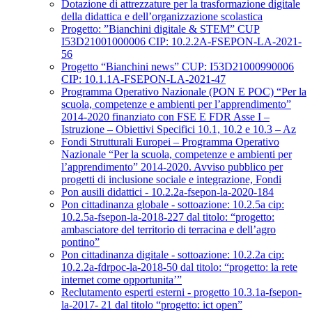
Dotazione di attrezzature per la trasformazione digitale
della didattica e dell’organizzazione scolastica
Progetto: ”Bianchini digitale & STEM” CUP
I53D21001000006 CIP: 10.2.2A-FSEPON-LA-2021-
56
Progetto “Bianchini news” CUP: I53D21000990006
CIP: 10.1.1A-FSEPON-LA-2021-47
Programma Operativo Nazionale (PON E POC) “Per la
scuola, competenze e ambienti per l’apprendimento”
2014-2020 finanziato con FSE E FDR Asse I –
Istruzione – Obiettivi Specifici 10.1, 10.2 e 10.3 – Az
Fondi Strutturali Europei – Programma Operativo
Nazionale “Per la scuola, competenze e ambienti per
l’apprendimento” 2014-2020. Avviso pubblico per
progetti di inclusione sociale e integrazione, Fondi
Pon ausili didattici - 10.2.2a-fsepon-la-2020-184
Pon cittadinanza globale - sottoazione: 10.2.5a cip:
10.2.5a-fsepon-la-2018-227 dal titolo: “progetto:
ambasciatore del territorio di terracina e dell’agro
pontino”
Pon cittadinanza digitale - sottoazione: 10.2.2a cip:
10.2.2a-fdrpoc-la-2018-50 dal titolo: “progetto: la rete
internet come opportunita’”
Reclutamento esperti esterni - progetto 10.3.1a-fsepon-
la-2017- 21 dal titolo “progetto: ict open”