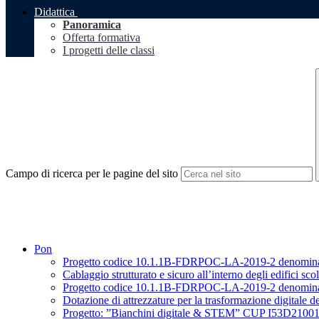
Didattica
Panoramica
Offerta formativa
I progetti delle classi
Campo di ricerca per le pagine del sito
Pon
Progetto codice 10.1.1B-FDRPOC-LA-2019-2 de
Cablaggio strutturato e sicuro all’interno degli edifici scol
Progetto codice 10.1.1B-FDRPOC-LA-2019-2 de
Dotazione di attrezzature per la trasformazione digitale de
Progetto: ”Bianchini digitale & STEM” CUP I53D21