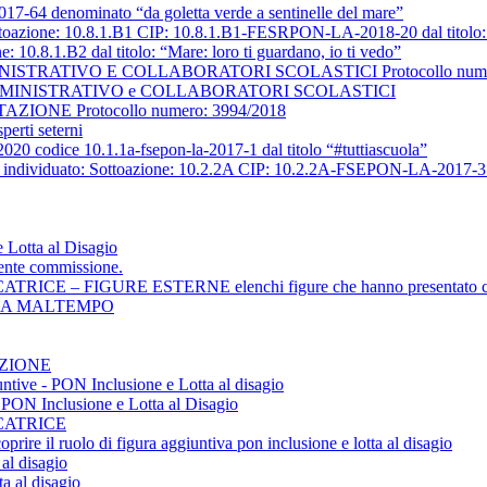
017-64 denominato “da goletta verde a sentinelle del mare”
ottoazione: 10.8.1.B1 CIP: 10.8.1.B1-FESRPON-LA-2018-20 dal titolo
.8.1.B2 dal titolo: “Mare: loro ti guardano, io ti vedo”
TIVO E COLLABORATORI SCOLASTICI Protocollo numero: 399
INISTRATIVO e COLLABORATORI SCOLASTICI
NE Protocollo numero: 3994/2018
perti seterni
2020 codice 10.1.1a-fsepon-la-2017-1 dal titolo “#tuttiascuola”
ndividuato: Sottoazione: 10.2.2A CIP: 10.2.2A-FSEPON-LA-2017-313 d
 Lotta al Disagio
nente commissione.
 – FIGURE ESTERNE elenchi figure che hanno presentato ca
USA MALTEMPO
ZIONE
iuntive - PON Inclusione e Lotta al disagio
e PON Inclusione e Lotta al Disagio
CATRICE
prire il ruolo di figura aggiuntiva pon inclusione e lotta al disagio
 al disagio
ta al disagio