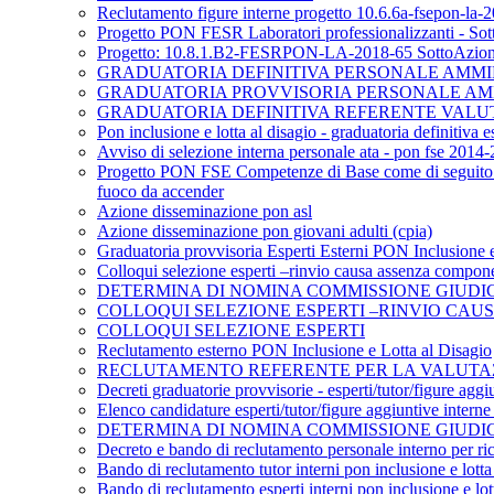
Reclutamento figure interne progetto 10.6.6a-fsepon-la-2
Progetto PON FESR Laboratori professionalizzanti - S
Progetto: 10.8.1.B2-FESRPON-LA-2018-65 SottoAzione: 10
GRADUATORIA DEFINITIVA PERSONALE AMMINISTRA
GRADUATORIA PROVVISORIA PERSONALE AMM
GRADUATORIA DEFINITIVA REFERENTE VALUTAZIO
Pon inclusione e lotta al disagio - graduatoria definitiva es
Avviso di selezione interna personale ata - pon fse 2014-
Progetto PON FSE Competenze di Base come di seguito i
fuoco da accender
Azione disseminazione pon asl
Azione disseminazione pon giovani adulti (cpia)
Graduatoria provvisoria Esperti Esterni PON Inclusione e
Colloqui selezione esperti –rinvio causa assenza compo
DETERMINA DI NOMINA COMMISSIONE GIUDICATRICE
COLLOQUI SELEZIONE ESPERTI –RINVIO CA
COLLOQUI SELEZIONE ESPERTI
Reclutamento esterno PON Inclusione e Lotta al Disagio
RECLUTAMENTO REFERENTE PER LA VALUTA
Decreti graduatorie provvisorie - esperti/tutor/figure agg
Elenco candidature esperti/tutor/figure aggiuntive intern
DETERMINA DI NOMINA COMMISSIONE GIUDI
Decreto e bando di reclutamento personale interno per rico
Bando di reclutamento tutor interni pon inclusione e lotta
Bando di reclutamento esperti interni pon inclusione e lot