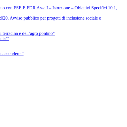
 con FSE E FDR Asse I – Istruzione – Obiettivi Specifici 10.1,
20. Avviso pubblico per progetti di inclusione sociale e
i terracina e dell’agro pontino”
nita’”
da accendere.”