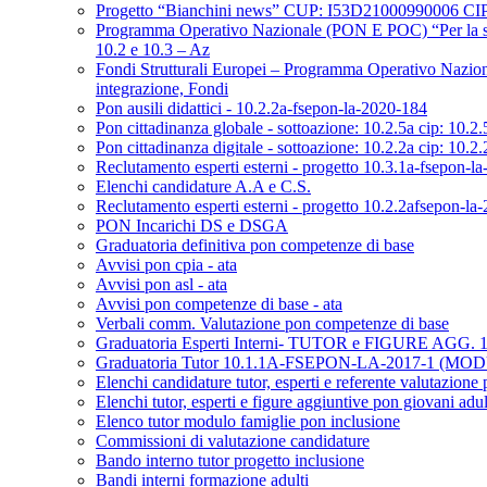
Progetto “Bianchini news” CUP: I53D21000990006 C
Programma Operativo Nazionale (PON E POC) “Per la scu
10.2 e 10.3 – Az
Fondi Strutturali Europei – Programma Operativo Naziona
integrazione, Fondi
Pon ausili didattici - 10.2.2a-fsepon-la-2020-184
Pon cittadinanza globale - sottoazione: 10.2.5a cip: 10.2.
Pon cittadinanza digitale - sottoazione: 10.2.2a cip: 10.2.
Reclutamento esperti esterni - progetto 10.3.1a-fsepon-la-
Elenchi candidature A.A e C.S.
Reclutamento esperti esterni - progetto 10.2.2afsepon-la
PON Incarichi DS e DSGA
Graduatoria definitiva pon competenze di base
Avvisi pon cpia - ata
Avvisi pon asl - ata
Avvisi pon competenze di base - ata
Verbali comm. Valutazione pon competenze di base
Graduatoria Esperti Interni- TUTOR e FIGURE AGG
Graduatoria Tutor 10.1.1A-FSEPON-LA-2017-1 (M
Elenchi candidature tutor, esperti e referente valutazion
Elenchi tutor, esperti e figure aggiuntive pon giovani adul
Elenco tutor modulo famiglie pon inclusione
Commissioni di valutazione candidature
Bando interno tutor progetto inclusione
Bandi interni formazione adulti