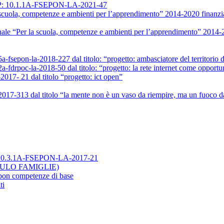
IP: 10.1.1A-FSEPON-LA-2021-47
ola, competenze e ambienti per l’apprendimento” 2014-2020 finanziato
le “Per la scuola, competenze e ambienti per l’apprendimento” 2014-20
5a-fsepon-la-2018-227 dal titolo: “progetto: ambasciatore del territorio d
2a-fdrpoc-la-2018-50 dal titolo: “progetto: la rete internet come opportu
2017- 21 dal titolo “progetto: ict open”
-2017-313 dal titolo “la mente non è un vaso da riempire, ma un fuoco 
. 10.3.1A-FSEPON-LA-2017-21
ODULO FAMIGLIE)
e pon competenze di base
ti