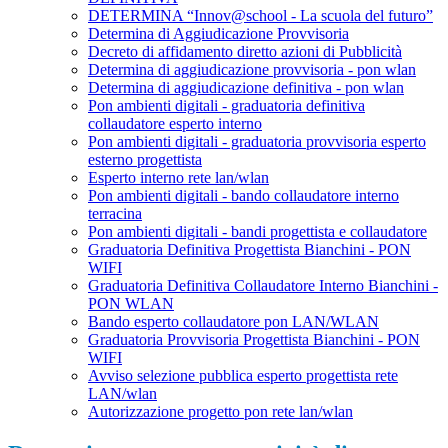
DETERMINA “Innov@school - La scuola del futuro”
Determina di Aggiudicazione Provvisoria
Decreto di affidamento diretto azioni di Pubblicità
Determina di aggiudicazione provvisoria - pon wlan
Determina di aggiudicazione definitiva - pon wlan
Pon ambienti digitali - graduatoria definitiva
collaudatore esperto interno
Pon ambienti digitali - graduatoria provvisoria esperto
esterno progettista
Esperto interno rete lan/wlan
Pon ambienti digitali - bando collaudatore interno
terracina
Pon ambienti digitali - bandi progettista e collaudatore
Graduatoria Definitiva Progettista Bianchini - PON
WIFI
Graduatoria Definitiva Collaudatore Interno Bianchini -
PON WLAN
Bando esperto collaudatore pon LAN/WLAN
Graduatoria Provvisoria Progettista Bianchini - PON
WIFI
Avviso selezione pubblica esperto progettista rete
LAN/wlan
Autorizzazione progetto pon rete lan/wlan