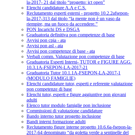
la-2017- 21 dal titolo “progetto: ict open”
Elenchi candidature A.A e C.S.
Reclutamento esperti esterni - progetto 10.2.2afsepon-
la-2017-313 dal titolo “la mente non è un vaso da
riempire, ma un fuoco da accendere.”
PON Incarichi DS e DSGA
Graduatoria definitiva pon competenze di base
Avvisi pon cpia - ata
Avvisi pon asl - ata
Avvisi pon competenze di base - ata
Verbali comm. Valutazione pon competenze di base
Graduatoria Esperti Interni- TUTOR e FIGURE AGG.
10.3.1A-FSEPON-LA-2017-21
Graduatoria Tutor 10.1.1A-FSEPON-LA-2017-1
(MODULO FAMIGLIE)
Elenchi candidature tutor, esperti e referente valutazione
pon competenze di base
Elenchi tutor, esperti e figure aggiuntive pon giovani
adulti
Elenco tutor modulo famiglie pon inclusione
Commissioni di valutazione candidature
Bando interno tutor progetto inclusione
Bandi interni formazione adulti
Reclutamento figure interne progetto 10.6.6a-fsepon-la-
2017-64 denominato “da goletta verde a sentinelle del