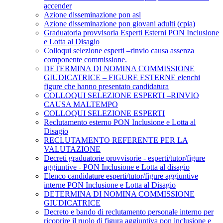
accender
Azione disseminazione pon asl
Azione disseminazione pon giovani adulti (cpia)
Graduatoria provvisoria Esperti Esterni PON Inclusione
e Lotta al Disagio
Colloqui selezione esperti –rinvio causa assenza
componente commissione.
DETERMINA DI NOMINA COMMISSIONE
GIUDICATRICE – FIGURE ESTERNE elenchi
figure che hanno presentato candidatura
COLLOQUI SELEZIONE ESPERTI –RINVIO
CAUSA MALTEMPO
COLLOQUI SELEZIONE ESPERTI
Reclutamento esterno PON Inclusione e Lotta al
Disagio
RECLUTAMENTO REFERENTE PER LA
VALUTAZIONE
Decreti graduatorie provvisorie - esperti/tutor/figure
aggiuntive - PON Inclusione e Lotta al disagio
Elenco candidature esperti/tutor/figure aggiuntive
interne PON Inclusione e Lotta al Disagio
DETERMINA DI NOMINA COMMISSIONE
GIUDICATRICE
Decreto e bando di reclutamento personale interno per
ricoprire il ruolo di figura aggiuntiva pon inclusione e