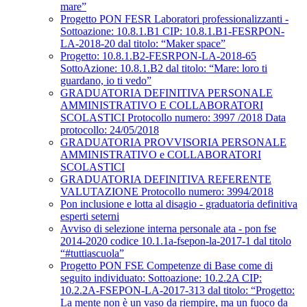
mare”
Progetto PON FESR Laboratori professionalizzanti -
Sottoazione: 10.8.1.B1 CIP: 10.8.1.B1-FESRPON-
LA-2018-20 dal titolo: “Maker space”
Progetto: 10.8.1.B2-FESRPON-LA-2018-65
SottoAzione: 10.8.1.B2 dal titolo: “Mare: loro ti
guardano, io ti vedo”
GRADUATORIA DEFINITIVA PERSONALE
AMMINISTRATIVO E COLLABORATORI
SCOLASTICI Protocollo numero: 3997 /2018 Data
protocollo: 24/05/2018
GRADUATORIA PROVVISORIA PERSONALE
AMMINISTRATIVO e COLLABORATORI
SCOLASTICI
GRADUATORIA DEFINITIVA REFERENTE
VALUTAZIONE Protocollo numero: 3994/2018
Pon inclusione e lotta al disagio - graduatoria definitiva
esperti seterni
Avviso di selezione interna personale ata - pon fse
2014-2020 codice 10.1.1a-fsepon-la-2017-1 dal titolo
“#tuttiascuola”
Progetto PON FSE Competenze di Base come di
seguito individuato: Sottoazione: 10.2.2A CIP:
10.2.2A-FSEPON-LA-2017-313 dal titolo: “Progetto:
La mente non è un vaso da riempire, ma un fuoco da