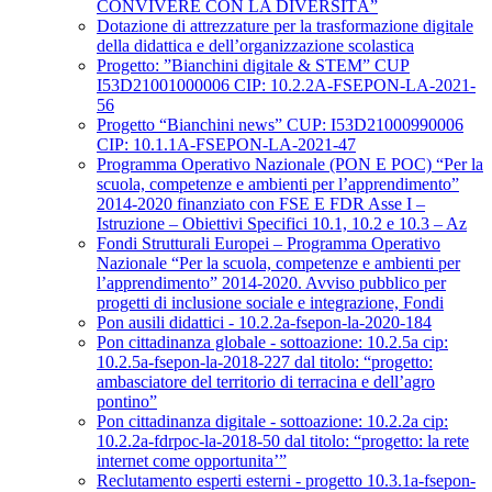
CONVIVERE CON LA DIVERSITÀ”
Dotazione di attrezzature per la trasformazione digitale
della didattica e dell’organizzazione scolastica
Progetto: ”Bianchini digitale & STEM” CUP
I53D21001000006 CIP: 10.2.2A-FSEPON-LA-2021-
56
Progetto “Bianchini news” CUP: I53D21000990006
CIP: 10.1.1A-FSEPON-LA-2021-47
Programma Operativo Nazionale (PON E POC) “Per la
scuola, competenze e ambienti per l’apprendimento”
2014-2020 finanziato con FSE E FDR Asse I –
Istruzione – Obiettivi Specifici 10.1, 10.2 e 10.3 – Az
Fondi Strutturali Europei – Programma Operativo
Nazionale “Per la scuola, competenze e ambienti per
l’apprendimento” 2014-2020. Avviso pubblico per
progetti di inclusione sociale e integrazione, Fondi
Pon ausili didattici - 10.2.2a-fsepon-la-2020-184
Pon cittadinanza globale - sottoazione: 10.2.5a cip:
10.2.5a-fsepon-la-2018-227 dal titolo: “progetto:
ambasciatore del territorio di terracina e dell’agro
pontino”
Pon cittadinanza digitale - sottoazione: 10.2.2a cip:
10.2.2a-fdrpoc-la-2018-50 dal titolo: “progetto: la rete
internet come opportunita’”
Reclutamento esperti esterni - progetto 10.3.1a-fsepon-