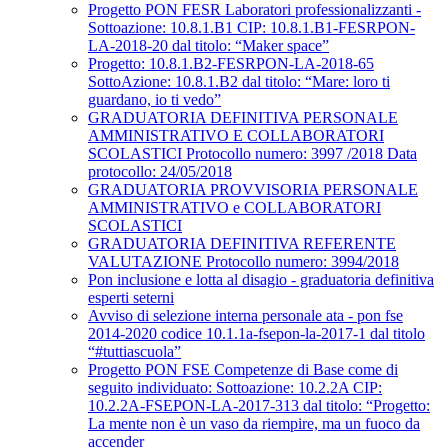
Progetto PON FESR Laboratori professionalizzanti -
Sottoazione: 10.8.1.B1 CIP: 10.8.1.B1-FESRPON-
LA-2018-20 dal titolo: “Maker space”
Progetto: 10.8.1.B2-FESRPON-LA-2018-65
SottoAzione: 10.8.1.B2 dal titolo: “Mare: loro ti
guardano, io ti vedo”
GRADUATORIA DEFINITIVA PERSONALE
AMMINISTRATIVO E COLLABORATORI
SCOLASTICI Protocollo numero: 3997 /2018 Data
protocollo: 24/05/2018
GRADUATORIA PROVVISORIA PERSONALE
AMMINISTRATIVO e COLLABORATORI
SCOLASTICI
GRADUATORIA DEFINITIVA REFERENTE
VALUTAZIONE Protocollo numero: 3994/2018
Pon inclusione e lotta al disagio - graduatoria definitiva
esperti seterni
Avviso di selezione interna personale ata - pon fse
2014-2020 codice 10.1.1a-fsepon-la-2017-1 dal titolo
“#tuttiascuola”
Progetto PON FSE Competenze di Base come di
seguito individuato: Sottoazione: 10.2.2A CIP:
10.2.2A-FSEPON-LA-2017-313 dal titolo: “Progetto:
La mente non è un vaso da riempire, ma un fuoco da
accender