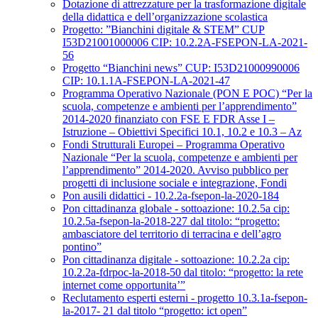
Dotazione di attrezzature per la trasformazione digitale
della didattica e dell’organizzazione scolastica
Progetto: ”Bianchini digitale & STEM” CUP
I53D21001000006 CIP: 10.2.2A-FSEPON-LA-2021-
56
Progetto “Bianchini news” CUP: I53D21000990006
CIP: 10.1.1A-FSEPON-LA-2021-47
Programma Operativo Nazionale (PON E POC) “Per la
scuola, competenze e ambienti per l’apprendimento”
2014-2020 finanziato con FSE E FDR Asse I –
Istruzione – Obiettivi Specifici 10.1, 10.2 e 10.3 – Az
Fondi Strutturali Europei – Programma Operativo
Nazionale “Per la scuola, competenze e ambienti per
l’apprendimento” 2014-2020. Avviso pubblico per
progetti di inclusione sociale e integrazione, Fondi
Pon ausili didattici - 10.2.2a-fsepon-la-2020-184
Pon cittadinanza globale - sottoazione: 10.2.5a cip:
10.2.5a-fsepon-la-2018-227 dal titolo: “progetto:
ambasciatore del territorio di terracina e dell’agro
pontino”
Pon cittadinanza digitale - sottoazione: 10.2.2a cip:
10.2.2a-fdrpoc-la-2018-50 dal titolo: “progetto: la rete
internet come opportunita’”
Reclutamento esperti esterni - progetto 10.3.1a-fsepon-
la-2017- 21 dal titolo “progetto: ict open”