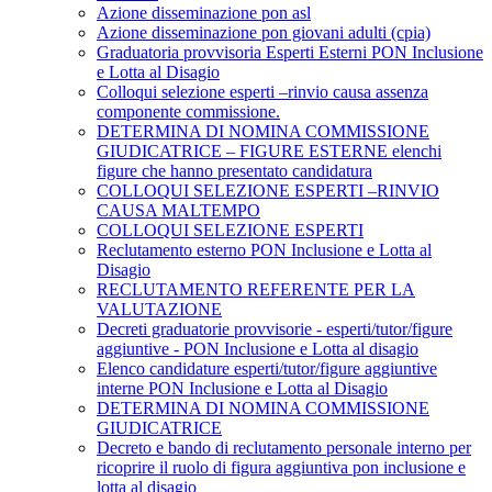
Azione disseminazione pon asl
Azione disseminazione pon giovani adulti (cpia)
Graduatoria provvisoria Esperti Esterni PON Inclusione
e Lotta al Disagio
Colloqui selezione esperti –rinvio causa assenza
componente commissione.
DETERMINA DI NOMINA COMMISSIONE
GIUDICATRICE – FIGURE ESTERNE elenchi
figure che hanno presentato candidatura
COLLOQUI SELEZIONE ESPERTI –RINVIO
CAUSA MALTEMPO
COLLOQUI SELEZIONE ESPERTI
Reclutamento esterno PON Inclusione e Lotta al
Disagio
RECLUTAMENTO REFERENTE PER LA
VALUTAZIONE
Decreti graduatorie provvisorie - esperti/tutor/figure
aggiuntive - PON Inclusione e Lotta al disagio
Elenco candidature esperti/tutor/figure aggiuntive
interne PON Inclusione e Lotta al Disagio
DETERMINA DI NOMINA COMMISSIONE
GIUDICATRICE
Decreto e bando di reclutamento personale interno per
ricoprire il ruolo di figura aggiuntiva pon inclusione e
lotta al disagio