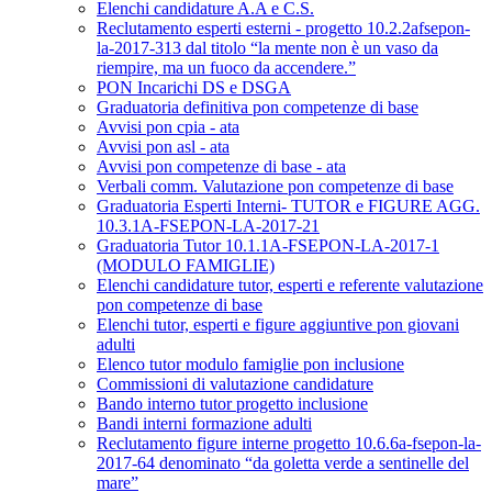
Elenchi candidature A.A e C.S.
Reclutamento esperti esterni - progetto 10.2.2afsepon-
la-2017-313 dal titolo “la mente non è un vaso da
riempire, ma un fuoco da accendere.”
PON Incarichi DS e DSGA
Graduatoria definitiva pon competenze di base
Avvisi pon cpia - ata
Avvisi pon asl - ata
Avvisi pon competenze di base - ata
Verbali comm. Valutazione pon competenze di base
Graduatoria Esperti Interni- TUTOR e FIGURE AGG.
10.3.1A-FSEPON-LA-2017-21
Graduatoria Tutor 10.1.1A-FSEPON-LA-2017-1
(MODULO FAMIGLIE)
Elenchi candidature tutor, esperti e referente valutazione
pon competenze di base
Elenchi tutor, esperti e figure aggiuntive pon giovani
adulti
Elenco tutor modulo famiglie pon inclusione
Commissioni di valutazione candidature
Bando interno tutor progetto inclusione
Bandi interni formazione adulti
Reclutamento figure interne progetto 10.6.6a-fsepon-la-
2017-64 denominato “da goletta verde a sentinelle del
mare”