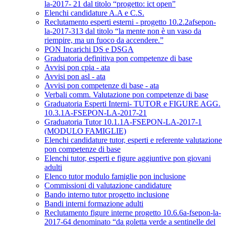
la-2017- 21 dal titolo “progetto: ict open”
Elenchi candidature A.A e C.S.
Reclutamento esperti esterni - progetto 10.2.2afsepon-
la-2017-313 dal titolo “la mente non è un vaso da
riempire, ma un fuoco da accendere.”
PON Incarichi DS e DSGA
Graduatoria definitiva pon competenze di base
Avvisi pon cpia - ata
Avvisi pon asl - ata
Avvisi pon competenze di base - ata
Verbali comm. Valutazione pon competenze di base
Graduatoria Esperti Interni- TUTOR e FIGURE AGG.
10.3.1A-FSEPON-LA-2017-21
Graduatoria Tutor 10.1.1A-FSEPON-LA-2017-1
(MODULO FAMIGLIE)
Elenchi candidature tutor, esperti e referente valutazione
pon competenze di base
Elenchi tutor, esperti e figure aggiuntive pon giovani
adulti
Elenco tutor modulo famiglie pon inclusione
Commissioni di valutazione candidature
Bando interno tutor progetto inclusione
Bandi interni formazione adulti
Reclutamento figure interne progetto 10.6.6a-fsepon-la-
2017-64 denominato “da goletta verde a sentinelle del