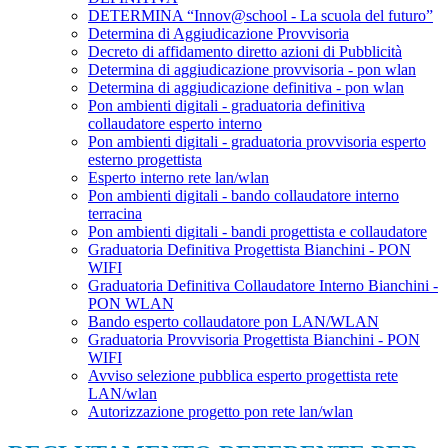
DETERMINA “Innov@school - La scuola del futuro”
Determina di Aggiudicazione Provvisoria
Decreto di affidamento diretto azioni di Pubblicità
Determina di aggiudicazione provvisoria - pon wlan
Determina di aggiudicazione definitiva - pon wlan
Pon ambienti digitali - graduatoria definitiva
collaudatore esperto interno
Pon ambienti digitali - graduatoria provvisoria esperto
esterno progettista
Esperto interno rete lan/wlan
Pon ambienti digitali - bando collaudatore interno
terracina
Pon ambienti digitali - bandi progettista e collaudatore
Graduatoria Definitiva Progettista Bianchini - PON
WIFI
Graduatoria Definitiva Collaudatore Interno Bianchini -
PON WLAN
Bando esperto collaudatore pon LAN/WLAN
Graduatoria Provvisoria Progettista Bianchini - PON
WIFI
Avviso selezione pubblica esperto progettista rete
LAN/wlan
Autorizzazione progetto pon rete lan/wlan