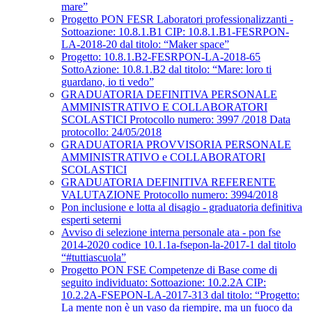
mare”
Progetto PON FESR Laboratori professionalizzanti -
Sottoazione: 10.8.1.B1 CIP: 10.8.1.B1-FESRPON-
LA-2018-20 dal titolo: “Maker space”
Progetto: 10.8.1.B2-FESRPON-LA-2018-65
SottoAzione: 10.8.1.B2 dal titolo: “Mare: loro ti
guardano, io ti vedo”
GRADUATORIA DEFINITIVA PERSONALE
AMMINISTRATIVO E COLLABORATORI
SCOLASTICI Protocollo numero: 3997 /2018 Data
protocollo: 24/05/2018
GRADUATORIA PROVVISORIA PERSONALE
AMMINISTRATIVO e COLLABORATORI
SCOLASTICI
GRADUATORIA DEFINITIVA REFERENTE
VALUTAZIONE Protocollo numero: 3994/2018
Pon inclusione e lotta al disagio - graduatoria definitiva
esperti seterni
Avviso di selezione interna personale ata - pon fse
2014-2020 codice 10.1.1a-fsepon-la-2017-1 dal titolo
“#tuttiascuola”
Progetto PON FSE Competenze di Base come di
seguito individuato: Sottoazione: 10.2.2A CIP:
10.2.2A-FSEPON-LA-2017-313 dal titolo: “Progetto:
La mente non è un vaso da riempire, ma un fuoco da