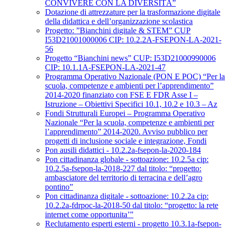
CONVIVERE CON LA DIVERSITÀ”
Dotazione di attrezzature per la trasformazione digitale
della didattica e dell’organizzazione scolastica
Progetto: ”Bianchini digitale & STEM” CUP
I53D21001000006 CIP: 10.2.2A-FSEPON-LA-2021-
56
Progetto “Bianchini news” CUP: I53D21000990006
CIP: 10.1.1A-FSEPON-LA-2021-47
Programma Operativo Nazionale (PON E POC) “Per la
scuola, competenze e ambienti per l’apprendimento”
2014-2020 finanziato con FSE E FDR Asse I –
Istruzione – Obiettivi Specifici 10.1, 10.2 e 10.3 – Az
Fondi Strutturali Europei – Programma Operativo
Nazionale “Per la scuola, competenze e ambienti per
l’apprendimento” 2014-2020. Avviso pubblico per
progetti di inclusione sociale e integrazione, Fondi
Pon ausili didattici - 10.2.2a-fsepon-la-2020-184
Pon cittadinanza globale - sottoazione: 10.2.5a cip:
10.2.5a-fsepon-la-2018-227 dal titolo: “progetto:
ambasciatore del territorio di terracina e dell’agro
pontino”
Pon cittadinanza digitale - sottoazione: 10.2.2a cip:
10.2.2a-fdrpoc-la-2018-50 dal titolo: “progetto: la rete
internet come opportunita’”
Reclutamento esperti esterni - progetto 10.3.1a-fsepon-