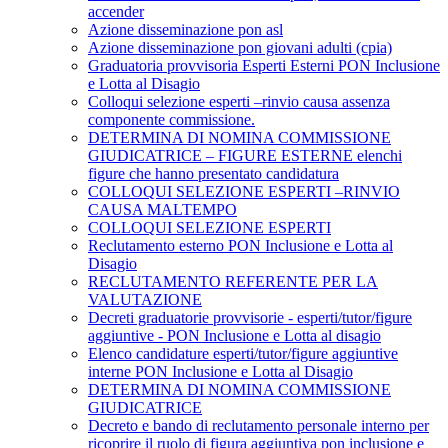
accender
Azione disseminazione pon asl
Azione disseminazione pon giovani adulti (cpia)
Graduatoria provvisoria Esperti Esterni PON Inclusione
e Lotta al Disagio
Colloqui selezione esperti –rinvio causa assenza
componente commissione.
DETERMINA DI NOMINA COMMISSIONE
GIUDICATRICE – FIGURE ESTERNE elenchi
figure che hanno presentato candidatura
COLLOQUI SELEZIONE ESPERTI –RINVIO
CAUSA MALTEMPO
COLLOQUI SELEZIONE ESPERTI
Reclutamento esterno PON Inclusione e Lotta al
Disagio
RECLUTAMENTO REFERENTE PER LA
VALUTAZIONE
Decreti graduatorie provvisorie - esperti/tutor/figure
aggiuntive - PON Inclusione e Lotta al disagio
Elenco candidature esperti/tutor/figure aggiuntive
interne PON Inclusione e Lotta al Disagio
DETERMINA DI NOMINA COMMISSIONE
GIUDICATRICE
Decreto e bando di reclutamento personale interno per
ricoprire il ruolo di figura aggiuntiva pon inclusione e