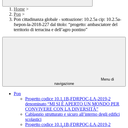
Home
>
Pon
>
Pon cittadinanza globale - sottoazione: 10.2.5a cip: 10.2.5a-
fsepon-la-2018-227 dal titolo: “progetto: ambasciatore del
territorio di terracina e dell’agro pontino”
Menu di
navigazione
Pon
Progetto codice 10.1.1B-FDRPOC-LA-2019-2
denominato “MI SI È APERTO UN MONDO PER
CONVIVERE CON LA DIVERSITÀ”
Cablaggio strutturato e sicuro all’interno degli edifici
scolastici
Progetto codice 10.1.1B-FDRPOC-LA-2019-2