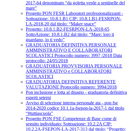
2017-64 denominato “da goletta verde a sentinelle del
mare”
Progetto PON FESR Laboratori professionalizzanti -
Sottoazione: 10.8.1.B1 CIP: 10.8.1.B1-FESRPON-
LA-2018-20 dal titolo: “Maker space”
Progetto: 10.8.1.B2-FESRPON-LA-2018-65
SottoAzione: 10.8.1.B2 dal titolo: “Mare: loro ti
guardano, io ti vedo”
GRADUATORIA DEFINITIVA PERSONALE
AMMINISTRATIVO E COLLABORATORI
SCOLASTICI Protocollo numero: 3997 /2018 Data
protocollo: 24/05/2018
GRADUATORIA PROVVISORIA PERSONALE
AMMINISTRATIVO e COLLABORATORI
SCOLASTICI
GRADUATORIA DEFINITIVA REFERENTE
VALUTAZIONE Protocollo numero: 3994/2018
Pon inclusione e lotta al disagio - graduatoria definitiva
esperti seterni
Avviso di selezione interna personale ata - pon fse
2014-2020 codice 10.1.1a-fsepon-la-2017-1 dal titolo
“#tuttiascuola”
Progetto PON FSE Competenze di Base come di
seguito individuato: Sottoazione: 10.2.2A CIP:
10.2.2A-FSEPON-LA-2017-313 dal titolo: “Progetto: