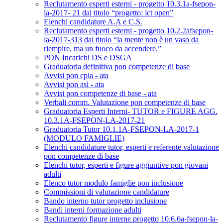
Reclutamento esperti esterni - progetto 10.3.1a-fsepon-
la-2017- 21 dal titolo “progetto: ict open”
Elenchi candidature A.A e C.S.
Reclutamento esperti esterni - progetto 10.2.2afsepon-
la-2017-313 dal titolo “la mente non è un vaso da
riempire, ma un fuoco da accendere.”
PON Incarichi DS e DSGA
Graduatoria definitiva pon competenze di base
Avvisi pon cpia - ata
Avvisi pon asl - ata
Avvisi pon competenze di base - ata
Verbali comm. Valutazione pon competenze di base
Graduatoria Esperti Interni- TUTOR e FIGURE AGG.
10.3.1A-FSEPON-LA-2017-21
Graduatoria Tutor 10.1.1A-FSEPON-LA-2017-1
(MODULO FAMIGLIE)
Elenchi candidature tutor, esperti e referente valutazione
pon competenze di base
Elenchi tutor, esperti e figure aggiuntive pon giovani
adulti
Elenco tutor modulo famiglie pon inclusione
Commissioni di valutazione candidature
Bando interno tutor progetto inclusione
Bandi interni formazione adulti
Reclutamento figure interne progetto 10.6.6a-fsepon-la-