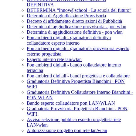
DEFINITIVA
DETERMINA “Innov@school - La scuola del futuro”
Determina di Aggiudicazione Provvisoria
Decreto di affidamento diretto azioni di Pubblicità
Determina di aggiudicazione provvisoria - pon wlan
Determina di aggiudicazione definitiva - pon wlan
Pon ambienti digitali - graduatoria definitiva
collaudatore esperto interno
Pon ambienti digitali - graduatoria provvisoria esperto
esterno progettista
Esperto interno rete lan/wlan
Pon ambienti digitali - bando collaudatore interno
terracina
Pon ambienti digitali - bandi progettista e collaudatore
Graduatoria Definitiva Progettista Bianchini - PON
WIFI
Graduatoria Definitiva Collaudatore Interno Bianchini -
PON WLAN
Bando esperto collaudatore pon LAN/WLAN
Graduatoria Provvisoria Progettista Bianchini - PON
WIFI
Avviso selezione pubblica esperto progettista rete
LAN/wlan
Autorizzazione progetto pon rete lan/wlan