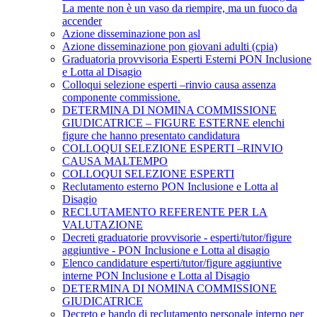
La mente non è un vaso da riempire, ma un fuoco da
accender
Azione disseminazione pon asl
Azione disseminazione pon giovani adulti (cpia)
Graduatoria provvisoria Esperti Esterni PON Inclusione
e Lotta al Disagio
Colloqui selezione esperti –rinvio causa assenza
componente commissione.
DETERMINA DI NOMINA COMMISSIONE
GIUDICATRICE – FIGURE ESTERNE elenchi
figure che hanno presentato candidatura
COLLOQUI SELEZIONE ESPERTI –RINVIO
CAUSA MALTEMPO
COLLOQUI SELEZIONE ESPERTI
Reclutamento esterno PON Inclusione e Lotta al
Disagio
RECLUTAMENTO REFERENTE PER LA
VALUTAZIONE
Decreti graduatorie provvisorie - esperti/tutor/figure
aggiuntive - PON Inclusione e Lotta al disagio
Elenco candidature esperti/tutor/figure aggiuntive
interne PON Inclusione e Lotta al Disagio
DETERMINA DI NOMINA COMMISSIONE
GIUDICATRICE
Decreto e bando di reclutamento personale interno per