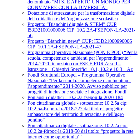
denominato “MI SI È APERTO UN MONDO PER
CONVIVERE CON LA DIVERSITÀ”
Dotazione di attrezzature per la trasformazione digitale
della didattica e dell’organizzazione scolastica
Progetto: ”Bianchini digitale & STEM” CUP
I53D21001000006 CIP: 10.2.2A-FSEPON-LA-2021-
56
Progetto “Bianchini news” CUP: I53D21000990006
CIP: 10.1.1A-FSEPON-LA-2021-47
Programma Operativo Nazionale (PON E POC) “Per la
scuola, competenze e ambienti per l’apprendimento”
2014-2020 finanziato con FSE E FDR Asse I –
Istruzione – Obiettivi Specifici 10.1, 10.2 e 10.3 – Az
Fondi Strutturali Europei – Programma Operativo
Nazionale “Per la scuola, competenze e ambienti per
l’apprendimento” 2014-2020. Avviso pubblico per
progetti di inclusione sociale e integrazione, Fondi
Pon ausili didattici - 10.2.2a-fsepon-la-2020-184
Pon cittadinanza globale - sottoazione: 10.2.5a cip:
10.2.5a-fsepon-la-2018-227 dal titolo: “progetto:
ambasciatore del territorio di terracina e dell’agro
pontino”
Pon cittadinanza digitale - sottoazione: 10.2.2a cip:
10.2.2a-fdrpoc-la-2018-50 dal titolo: “progetto: la rete
internet come opportunita’”