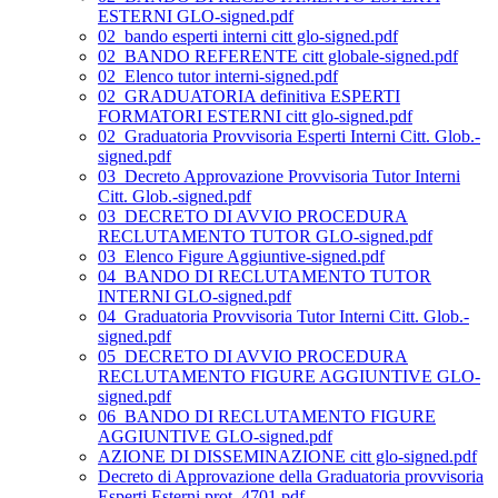
ESTERNI GLO-signed.pdf
02_bando esperti interni citt glo-signed.pdf
02_BANDO REFERENTE citt globale-signed.pdf
02_Elenco tutor interni-signed.pdf
02_GRADUATORIA definitiva ESPERTI
FORMATORI ESTERNI citt glo-signed.pdf
02_Graduatoria Provvisoria Esperti Interni Citt. Glob.-
signed.pdf
03_Decreto Approvazione Provvisoria Tutor Interni
Citt. Glob.-signed.pdf
03_DECRETO DI AVVIO PROCEDURA
RECLUTAMENTO TUTOR GLO-signed.pdf
03_Elenco Figure Aggiuntive-signed.pdf
04_BANDO DI RECLUTAMENTO TUTOR
INTERNI GLO-signed.pdf
04_Graduatoria Provvisoria Tutor Interni Citt. Glob.-
signed.pdf
05_DECRETO DI AVVIO PROCEDURA
RECLUTAMENTO FIGURE AGGIUNTIVE GLO-
signed.pdf
06_BANDO DI RECLUTAMENTO FIGURE
AGGIUNTIVE GLO-signed.pdf
AZIONE DI DISSEMINAZIONE citt glo-signed.pdf
Decreto di Approvazione della Graduatoria provvisoria
Esperti Esterni prot_4701.pdf