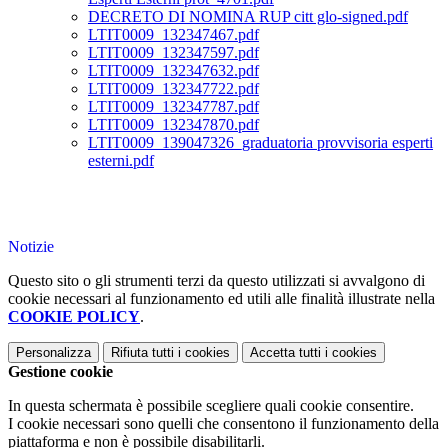
DECRETO DI NOMINA RUP citt glo-signed.pdf
LTIT0009_132347467.pdf
LTIT0009_132347597.pdf
LTIT0009_132347632.pdf
LTIT0009_132347722.pdf
LTIT0009_132347787.pdf
LTIT0009_132347870.pdf
LTIT0009_139047326_graduatoria provvisoria esperti
esterni.pdf
Notizie
Questo sito o gli strumenti terzi da questo utilizzati si avvalgono di
cookie necessari al funzionamento ed utili alle finalità illustrate nella
COOKIE POLICY
.
Personalizza
Rifiuta tutti
i cookies
Accetta tutti
i cookies
Gestione cookie
In questa schermata è possibile scegliere quali cookie consentire.
I cookie necessari sono quelli che consentono il funzionamento della
piattaforma e non è possibile disabilitarli.