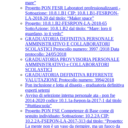
mare”
Progetto PON FESR Laboratori professionalizzanti -
Sottoazione: 10.8.1.B1 CIP: 10.8.1.B1-FESRPON-
LA-2018-20 dal titolo: “Maker space”
Progetto: 10.8.1.B2-FESRPON-LA-2018-65
SottoAzione: 10.8.1.B2 dal titolo: “Mare: loro ti
guardano, io ti vedo”
GRADUATORIA DEFINITIVA PERSONALE
AMMINISTRATIVO E COLLABORATORI
SCOLASTICI Protocollo numero: 3997 /2018 Data
protocollo: 24/05/2018
GRADUATORIA PROVVISORIA PERSONALE
AMMINISTRATIVO e COLLABORATORI
SCOLASTICI
GRADUATORIA DEFINITIVA REFERENTE
VALUTAZIONE Protocollo numero: 3994/2018
Pon inclusione e lotta al disagio - graduatoria definitiva
esperti seterni
Avviso di selezione interna personale ata - pon fse
2014-2020 codice 10.1.1a-fsepon-la-2017-1 dal titolo
“#tuttiascuola”
Progetto PON FSE Competenze di Base come di
seguito individuato: Sottoazione: 10.2.2A CIP:
10.2.2A-FSEPON-LA-2017-313 dal titolo: “Progetto:
La mente non è un vaso da riempire, ma un fuoco da