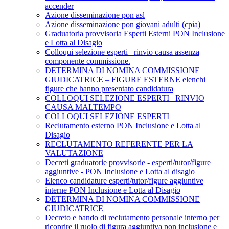
accender
Azione disseminazione pon asl
Azione disseminazione pon giovani adulti (cpia)
Graduatoria provvisoria Esperti Esterni PON Inclusione
e Lotta al Disagio
Colloqui selezione esperti –rinvio causa assenza
componente commissione.
DETERMINA DI NOMINA COMMISSIONE
GIUDICATRICE – FIGURE ESTERNE elenchi
figure che hanno presentato candidatura
COLLOQUI SELEZIONE ESPERTI –RINVIO
CAUSA MALTEMPO
COLLOQUI SELEZIONE ESPERTI
Reclutamento esterno PON Inclusione e Lotta al
Disagio
RECLUTAMENTO REFERENTE PER LA
VALUTAZIONE
Decreti graduatorie provvisorie - esperti/tutor/figure
aggiuntive - PON Inclusione e Lotta al disagio
Elenco candidature esperti/tutor/figure aggiuntive
interne PON Inclusione e Lotta al Disagio
DETERMINA DI NOMINA COMMISSIONE
GIUDICATRICE
Decreto e bando di reclutamento personale interno per
ricoprire il ruolo di figura aggiuntiva pon inclusione e