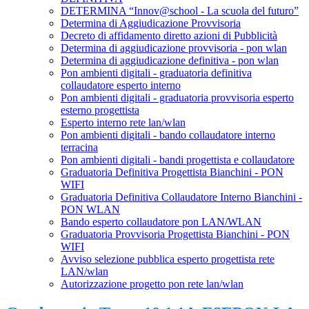
DETERMINA “Innov@school - La scuola del futuro”
Determina di Aggiudicazione Provvisoria
Decreto di affidamento diretto azioni di Pubblicità
Determina di aggiudicazione provvisoria - pon wlan
Determina di aggiudicazione definitiva - pon wlan
Pon ambienti digitali - graduatoria definitiva
collaudatore esperto interno
Pon ambienti digitali - graduatoria provvisoria esperto
esterno progettista
Esperto interno rete lan/wlan
Pon ambienti digitali - bando collaudatore interno
terracina
Pon ambienti digitali - bandi progettista e collaudatore
Graduatoria Definitiva Progettista Bianchini - PON
WIFI
Graduatoria Definitiva Collaudatore Interno Bianchini -
PON WLAN
Bando esperto collaudatore pon LAN/WLAN
Graduatoria Provvisoria Progettista Bianchini - PON
WIFI
Avviso selezione pubblica esperto progettista rete
LAN/wlan
Autorizzazione progetto pon rete lan/wlan