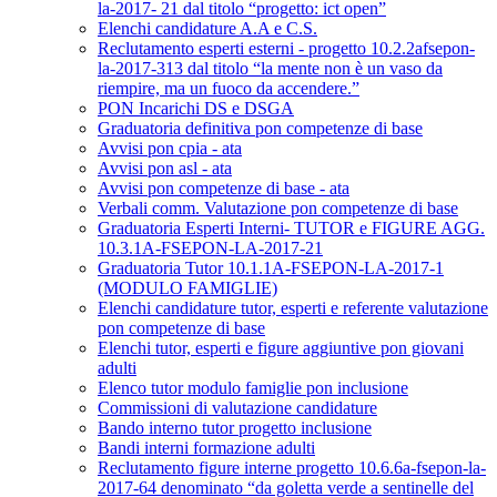
la-2017- 21 dal titolo “progetto: ict open”
Elenchi candidature A.A e C.S.
Reclutamento esperti esterni - progetto 10.2.2afsepon-
la-2017-313 dal titolo “la mente non è un vaso da
riempire, ma un fuoco da accendere.”
PON Incarichi DS e DSGA
Graduatoria definitiva pon competenze di base
Avvisi pon cpia - ata
Avvisi pon asl - ata
Avvisi pon competenze di base - ata
Verbali comm. Valutazione pon competenze di base
Graduatoria Esperti Interni- TUTOR e FIGURE AGG.
10.3.1A-FSEPON-LA-2017-21
Graduatoria Tutor 10.1.1A-FSEPON-LA-2017-1
(MODULO FAMIGLIE)
Elenchi candidature tutor, esperti e referente valutazione
pon competenze di base
Elenchi tutor, esperti e figure aggiuntive pon giovani
adulti
Elenco tutor modulo famiglie pon inclusione
Commissioni di valutazione candidature
Bando interno tutor progetto inclusione
Bandi interni formazione adulti
Reclutamento figure interne progetto 10.6.6a-fsepon-la-
2017-64 denominato “da goletta verde a sentinelle del