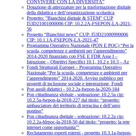
CONVIVERE CON LA DIVERSITÀ”
Dotazione di attrezzature per la trasformazione digitale
della didattica e dell’organizzazione scolastica
Progetto: ”Bianchini digitale & STEM” CUP
I53D21001000006 CIP: 10.2.2A-FSEPON-LA-2021-
56
Progetto “Bianchini news” CUP: I53D21000990006
CIP: 10.1.1A-FSEPON-LA-2021-47
Programma Operativo Nazionale (PON E POC) “Per la
scuola, competenze e ambienti per l’apprendimento”
2014-2020 finanziato con FSE E FDR Asse I –
Istruzione – Obiettivi Specifici 10.1, 10.2 e 10.3 – Az
Fondi Strutturali Europei – Programma Operativo
Nazionale “Per la scuola, competenze e ambienti per
l’apprendimento” 2014-2020. Avviso pubblico per
progetti di inclusione sociale e integrazione, Fondi
Pon ausili didattici - 10.2.2a-fsepon-la-2020-184
Pon cittadinanza globale - sottoazione: 10.2.5a cip:
10.2.5a-fsepon-la-2018-227 dal titolo: “progetto:
ambasciatore del territorio di terracina e dell’agro
pontino”
Pon cittadinanza digitale - sottoazione: 10.2.2a cip:
10.2.2a-fdrpoc-la-2018-50 dal titolo: “progetto: la rete
internet come opportunita’”
Reclutamento esperti esterni - progetto 10.3.1a-fsepon-