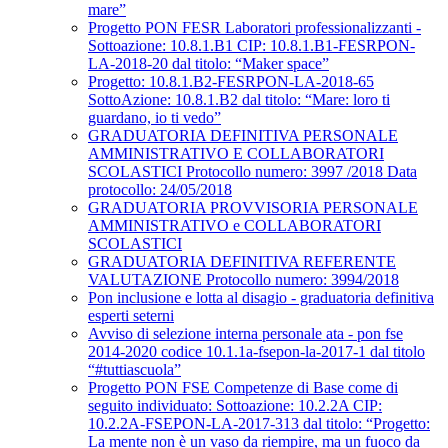
mare”
Progetto PON FESR Laboratori professionalizzanti -
Sottoazione: 10.8.1.B1 CIP: 10.8.1.B1-FESRPON-
LA-2018-20 dal titolo: “Maker space”
Progetto: 10.8.1.B2-FESRPON-LA-2018-65
SottoAzione: 10.8.1.B2 dal titolo: “Mare: loro ti
guardano, io ti vedo”
GRADUATORIA DEFINITIVA PERSONALE
AMMINISTRATIVO E COLLABORATORI
SCOLASTICI Protocollo numero: 3997 /2018 Data
protocollo: 24/05/2018
GRADUATORIA PROVVISORIA PERSONALE
AMMINISTRATIVO e COLLABORATORI
SCOLASTICI
GRADUATORIA DEFINITIVA REFERENTE
VALUTAZIONE Protocollo numero: 3994/2018
Pon inclusione e lotta al disagio - graduatoria definitiva
esperti seterni
Avviso di selezione interna personale ata - pon fse
2014-2020 codice 10.1.1a-fsepon-la-2017-1 dal titolo
“#tuttiascuola”
Progetto PON FSE Competenze di Base come di
seguito individuato: Sottoazione: 10.2.2A CIP:
10.2.2A-FSEPON-LA-2017-313 dal titolo: “Progetto:
La mente non è un vaso da riempire, ma un fuoco da