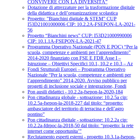
CONVIVERE CON LA DIVERSITÀ”
Dotazione di attrezzature per la trasformazione digitale
della didattica e dell’organizzazione scolastica
Progetto: ”Bianchini digitale & STEM” CUP
I53D21001000006 CIP: 10.2.2A-FSEPON-LA-2021-
56
Progetto “Bianchini news” CUP: I53D21000990006
CIP: 10.1.1A-FSEPON-LA-2021-47
Programma Operativo Nazionale (PON E POC) “Per la
scuola, competenze e ambienti per l’apprendimento”
2014-2020 finanziato con FSE E FDR Asse I –
Istruzione – Obiettivi Specifici 10.1, 10.2 e 10.3 – Az
Fondi Strutturali Europei – Programma Operativo
Nazionale “Per la scuola, competenze e ambienti per
l’apprendimento” 2014-2020. Avviso pubblico per
progetti di inclusione sociale e integrazione, Fondi
Pon ausili didattici - 10.2.2a-fsepon-la-2020-184
Pon cittadinanza globale - sottoazione: 10.2.5a cip:
10.2.5a-fsepon-la-2018-227 dal titolo: “progetto:
ambasciatore del territorio di terracina e dell’agro
pontino”
Pon cittadinanza digitale - sottoazione: 10.2.2a cip:
10.2.2a-fdrpoc-la-2018-50 dal titolo: “progetto: la rete
internet come opportunita’”
Reclutamento esperti esterni - progetto 10.3.1a-fsepon-