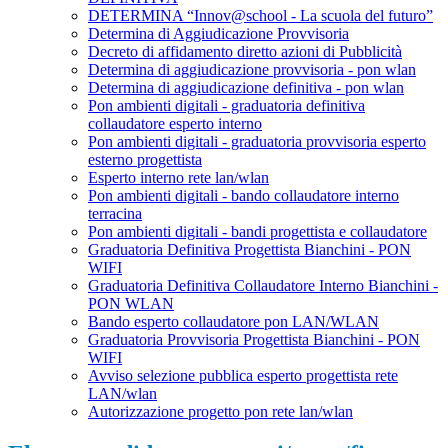
DETERMINA “Innov@school - La scuola del futuro”
Determina di Aggiudicazione Provvisoria
Decreto di affidamento diretto azioni di Pubblicità
Determina di aggiudicazione provvisoria - pon wlan
Determina di aggiudicazione definitiva - pon wlan
Pon ambienti digitali - graduatoria definitiva
collaudatore esperto interno
Pon ambienti digitali - graduatoria provvisoria esperto
esterno progettista
Esperto interno rete lan/wlan
Pon ambienti digitali - bando collaudatore interno
terracina
Pon ambienti digitali - bandi progettista e collaudatore
Graduatoria Definitiva Progettista Bianchini - PON
WIFI
Graduatoria Definitiva Collaudatore Interno Bianchini -
PON WLAN
Bando esperto collaudatore pon LAN/WLAN
Graduatoria Provvisoria Progettista Bianchini - PON
WIFI
Avviso selezione pubblica esperto progettista rete
LAN/wlan
Autorizzazione progetto pon rete lan/wlan