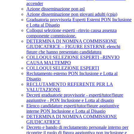
accender
Azione disseminazione pon asl
Azione disseminazione pon giovani adulti (cpia)
Graduatoria provvisoria Esperti Esterni PON Inclusione
e Lotta al Disagio
Colloqui selezione esperti –rinvio causa assenza
componente commissione.
DETERMINA DI NOMINA COMMISSIONE
GIUDICATRICE – FIGURE ESTERNE elenchi
figure che hanno presentato candidatura
COLLOQUI SELEZIONE ESPERTI –RINVIO
CAUSA MALTEMPO
COLLOQUI SELEZIONE ESPERTI
Reclutamento esterno PON Inclusione e Lotta al
Disagio
RECLUTAMENTO REFERENTE PER LA
VALUTAZIONE
Decreti graduatorie provvisorie - esperti/tutor/figure
aggiuntive - PON Inclusione e Lotta al disagio
Elenco candidature esperti/tutor/figure aggiuntive
interne PON Inclusione e Lotta al Disagio
DETERMINA DI NOMINA COMMISSIONE
GIUDICATRICE
Decreto e bando di reclutamento personale interno per
ricoprire il ruolo di figura aggiuntiva pon inclusione e