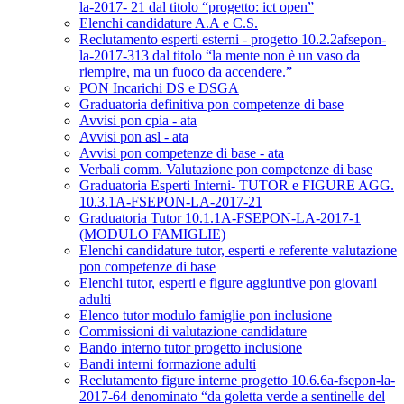
la-2017- 21 dal titolo “progetto: ict open”
Elenchi candidature A.A e C.S.
Reclutamento esperti esterni - progetto 10.2.2afsepon-
la-2017-313 dal titolo “la mente non è un vaso da
riempire, ma un fuoco da accendere.”
PON Incarichi DS e DSGA
Graduatoria definitiva pon competenze di base
Avvisi pon cpia - ata
Avvisi pon asl - ata
Avvisi pon competenze di base - ata
Verbali comm. Valutazione pon competenze di base
Graduatoria Esperti Interni- TUTOR e FIGURE AGG.
10.3.1A-FSEPON-LA-2017-21
Graduatoria Tutor 10.1.1A-FSEPON-LA-2017-1
(MODULO FAMIGLIE)
Elenchi candidature tutor, esperti e referente valutazione
pon competenze di base
Elenchi tutor, esperti e figure aggiuntive pon giovani
adulti
Elenco tutor modulo famiglie pon inclusione
Commissioni di valutazione candidature
Bando interno tutor progetto inclusione
Bandi interni formazione adulti
Reclutamento figure interne progetto 10.6.6a-fsepon-la-
2017-64 denominato “da goletta verde a sentinelle del