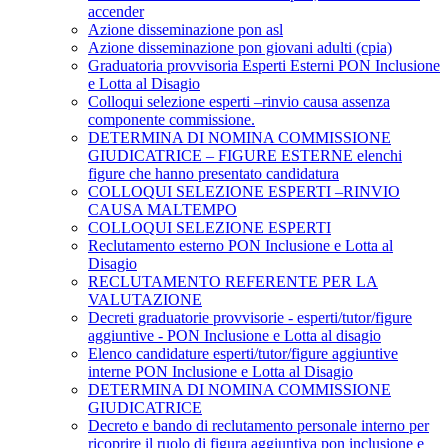
accender
Azione disseminazione pon asl
Azione disseminazione pon giovani adulti (cpia)
Graduatoria provvisoria Esperti Esterni PON Inclusione
e Lotta al Disagio
Colloqui selezione esperti –rinvio causa assenza
componente commissione.
DETERMINA DI NOMINA COMMISSIONE
GIUDICATRICE – FIGURE ESTERNE elenchi
figure che hanno presentato candidatura
COLLOQUI SELEZIONE ESPERTI –RINVIO
CAUSA MALTEMPO
COLLOQUI SELEZIONE ESPERTI
Reclutamento esterno PON Inclusione e Lotta al
Disagio
RECLUTAMENTO REFERENTE PER LA
VALUTAZIONE
Decreti graduatorie provvisorie - esperti/tutor/figure
aggiuntive - PON Inclusione e Lotta al disagio
Elenco candidature esperti/tutor/figure aggiuntive
interne PON Inclusione e Lotta al Disagio
DETERMINA DI NOMINA COMMISSIONE
GIUDICATRICE
Decreto e bando di reclutamento personale interno per
ricoprire il ruolo di figura aggiuntiva pon inclusione e