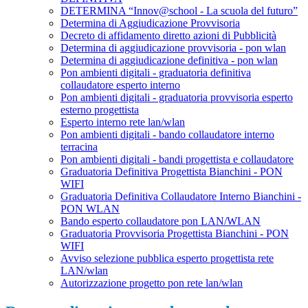
DETERMINA “Innov@school - La scuola del futuro”
Determina di Aggiudicazione Provvisoria
Decreto di affidamento diretto azioni di Pubblicità
Determina di aggiudicazione provvisoria - pon wlan
Determina di aggiudicazione definitiva - pon wlan
Pon ambienti digitali - graduatoria definitiva
collaudatore esperto interno
Pon ambienti digitali - graduatoria provvisoria esperto
esterno progettista
Esperto interno rete lan/wlan
Pon ambienti digitali - bando collaudatore interno
terracina
Pon ambienti digitali - bandi progettista e collaudatore
Graduatoria Definitiva Progettista Bianchini - PON
WIFI
Graduatoria Definitiva Collaudatore Interno Bianchini -
PON WLAN
Bando esperto collaudatore pon LAN/WLAN
Graduatoria Provvisoria Progettista Bianchini - PON
WIFI
Avviso selezione pubblica esperto progettista rete
LAN/wlan
Autorizzazione progetto pon rete lan/wlan