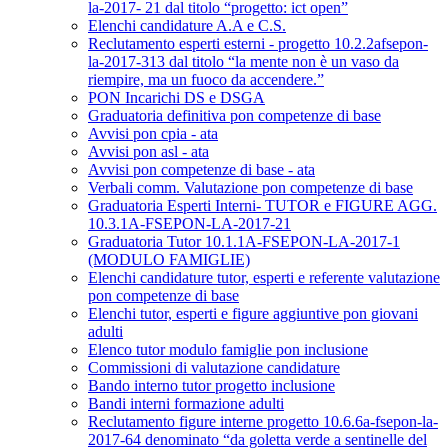
la-2017- 21 dal titolo “progetto: ict open”
Elenchi candidature A.A e C.S.
Reclutamento esperti esterni - progetto 10.2.2afsepon-
la-2017-313 dal titolo “la mente non è un vaso da
riempire, ma un fuoco da accendere.”
PON Incarichi DS e DSGA
Graduatoria definitiva pon competenze di base
Avvisi pon cpia - ata
Avvisi pon asl - ata
Avvisi pon competenze di base - ata
Verbali comm. Valutazione pon competenze di base
Graduatoria Esperti Interni- TUTOR e FIGURE AGG.
10.3.1A-FSEPON-LA-2017-21
Graduatoria Tutor 10.1.1A-FSEPON-LA-2017-1
(MODULO FAMIGLIE)
Elenchi candidature tutor, esperti e referente valutazione
pon competenze di base
Elenchi tutor, esperti e figure aggiuntive pon giovani
adulti
Elenco tutor modulo famiglie pon inclusione
Commissioni di valutazione candidature
Bando interno tutor progetto inclusione
Bandi interni formazione adulti
Reclutamento figure interne progetto 10.6.6a-fsepon-la-
2017-64 denominato “da goletta verde a sentinelle del