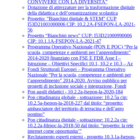
CONVIVERE CON LA DIVERSITÀ”
Dotazione di attrezzature per la trasformazione digitale
della didattica e dell’organizzazione scolastica
Progetto: ”Bianchini digitale & STEM” CUP
I53D21001000006 CIP: 10.2.2A-FSEPON-LA-2021-
56
Progetto “Bianchini news” CUP: I53D21000990006
CIP: 10.1.1A-FSEPON-LA-2021-47
Programma Operativo Nazionale (PON E POC) “Per la
scuola, competenze e ambienti per l’apprendimento”
2014-2020 finanziato con FSE E FDR Asse I –
Istruzione – Obiettivi Specifici 10.1, 10.2 e 10.3 – Az
Fondi Strutturali Europei – Programma Operativo
Nazionale “Per la scuola, competenze e ambienti per
l’apprendimento” 2014-2020. Avviso pubblico per
progetti di inclusione sociale e integrazione, Fondi
Pon ausili didattici - 10.2.2a-fsepon-la-2020-184
Pon cittadinanza globale - sottoazione: 10.2.5a cip:
10.2.5a-fsepon-la-2018-227 dal titolo: “progetto:
ambasciatore del territorio di terracina e dell’agro
pontino”
Pon cittadinanza digitale - sottoazione: 10.2.2a cip:
10.2.2a-fdrpoc-la-2018-50 dal titolo: “progetto: la rete
internet come opportunita’”
Reclutamento esperti esterni - progetto 10.3.1a-fsepon-