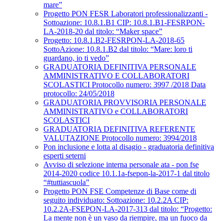
mare”
Progetto PON FESR Laboratori professionalizzanti -
Sottoazione: 10.8.1.B1 CIP: 10.8.1.B1-FESRPON-
LA-2018-20 dal titolo: “Maker space”
Progetto: 10.8.1.B2-FESRPON-LA-2018-65
SottoAzione: 10.8.1.B2 dal titolo: “Mare: loro ti
guardano, io ti vedo”
GRADUATORIA DEFINITIVA PERSONALE
AMMINISTRATIVO E COLLABORATORI
SCOLASTICI Protocollo numero: 3997 /2018 Data
protocollo: 24/05/2018
GRADUATORIA PROVVISORIA PERSONALE
AMMINISTRATIVO e COLLABORATORI
SCOLASTICI
GRADUATORIA DEFINITIVA REFERENTE
VALUTAZIONE Protocollo numero: 3994/2018
Pon inclusione e lotta al disagio - graduatoria definitiva
esperti seterni
Avviso di selezione interna personale ata - pon fse
2014-2020 codice 10.1.1a-fsepon-la-2017-1 dal titolo
“#tuttiascuola”
Progetto PON FSE Competenze di Base come di
seguito individuato: Sottoazione: 10.2.2A CIP:
10.2.2A-FSEPON-LA-2017-313 dal titolo: “Progetto:
La mente non è un vaso da riempire, ma un fuoco da