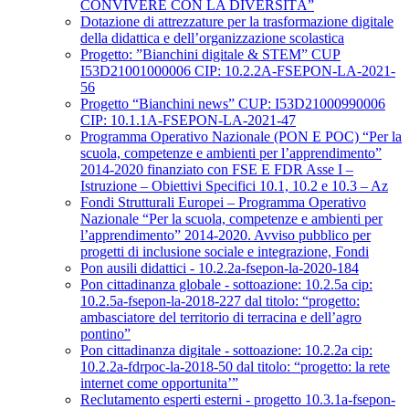
CONVIVERE CON LA DIVERSITÀ”
Dotazione di attrezzature per la trasformazione digitale
della didattica e dell’organizzazione scolastica
Progetto: ”Bianchini digitale & STEM” CUP
I53D21001000006 CIP: 10.2.2A-FSEPON-LA-2021-
56
Progetto “Bianchini news” CUP: I53D21000990006
CIP: 10.1.1A-FSEPON-LA-2021-47
Programma Operativo Nazionale (PON E POC) “Per la
scuola, competenze e ambienti per l’apprendimento”
2014-2020 finanziato con FSE E FDR Asse I –
Istruzione – Obiettivi Specifici 10.1, 10.2 e 10.3 – Az
Fondi Strutturali Europei – Programma Operativo
Nazionale “Per la scuola, competenze e ambienti per
l’apprendimento” 2014-2020. Avviso pubblico per
progetti di inclusione sociale e integrazione, Fondi
Pon ausili didattici - 10.2.2a-fsepon-la-2020-184
Pon cittadinanza globale - sottoazione: 10.2.5a cip:
10.2.5a-fsepon-la-2018-227 dal titolo: “progetto:
ambasciatore del territorio di terracina e dell’agro
pontino”
Pon cittadinanza digitale - sottoazione: 10.2.2a cip:
10.2.2a-fdrpoc-la-2018-50 dal titolo: “progetto: la rete
internet come opportunita’”
Reclutamento esperti esterni - progetto 10.3.1a-fsepon-