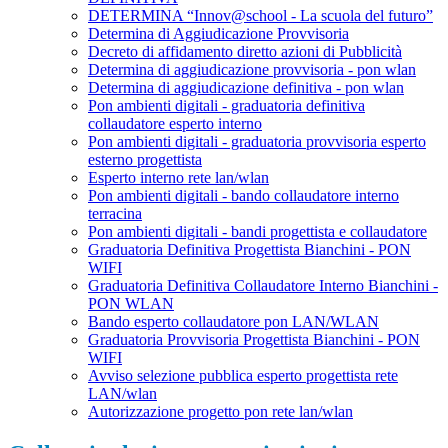
DETERMINA “Innov@school - La scuola del futuro”
Determina di Aggiudicazione Provvisoria
Decreto di affidamento diretto azioni di Pubblicità
Determina di aggiudicazione provvisoria - pon wlan
Determina di aggiudicazione definitiva - pon wlan
Pon ambienti digitali - graduatoria definitiva
collaudatore esperto interno
Pon ambienti digitali - graduatoria provvisoria esperto
esterno progettista
Esperto interno rete lan/wlan
Pon ambienti digitali - bando collaudatore interno
terracina
Pon ambienti digitali - bandi progettista e collaudatore
Graduatoria Definitiva Progettista Bianchini - PON
WIFI
Graduatoria Definitiva Collaudatore Interno Bianchini -
PON WLAN
Bando esperto collaudatore pon LAN/WLAN
Graduatoria Provvisoria Progettista Bianchini - PON
WIFI
Avviso selezione pubblica esperto progettista rete
LAN/wlan
Autorizzazione progetto pon rete lan/wlan