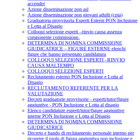
accender
Azione disseminazione pon asl
Azione disseminazione pon giovani adulti (cpia)
Graduatoria provvisoria Esperti Esterni PON Inclusione
e Lotta al Disagio
Colloqui selezione esperti –rinvio causa assenza
componente commissione.
DETERMINA DI NOMINA COMMISSIONE
GIUDICATRICE – FIGURE ESTERNE elenchi
figure che hanno presentato candidatura
COLLOQUI SELEZIONE ESPERTI –RINVIO
CAUSA MALTEMPO
COLLOQUI SELEZIONE ESPERTI
Reclutamento esterno PON Inclusione e Lotta al
Disagio
RECLUTAMENTO REFERENTE PER LA
VALUTAZIONE
Decreti graduatorie provvisorie - esperti/tutor/figure
aggiuntive - PON Inclusione e Lotta al disagio
Elenco candidature esperti/tutor/figure aggiuntive
interne PON Inclusione e Lotta al Disagio
DETERMINA DI NOMINA COMMISSIONE
GIUDICATRICE
Decreto e bando di reclutamento personale interno per
ricoprire il ruolo di figura aggiuntiva pon inclusione e