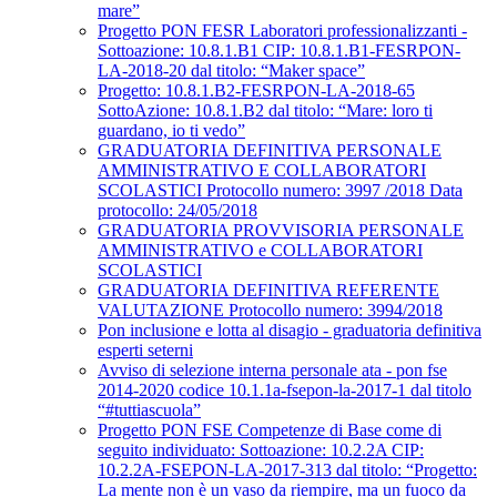
mare”
Progetto PON FESR Laboratori professionalizzanti -
Sottoazione: 10.8.1.B1 CIP: 10.8.1.B1-FESRPON-
LA-2018-20 dal titolo: “Maker space”
Progetto: 10.8.1.B2-FESRPON-LA-2018-65
SottoAzione: 10.8.1.B2 dal titolo: “Mare: loro ti
guardano, io ti vedo”
GRADUATORIA DEFINITIVA PERSONALE
AMMINISTRATIVO E COLLABORATORI
SCOLASTICI Protocollo numero: 3997 /2018 Data
protocollo: 24/05/2018
GRADUATORIA PROVVISORIA PERSONALE
AMMINISTRATIVO e COLLABORATORI
SCOLASTICI
GRADUATORIA DEFINITIVA REFERENTE
VALUTAZIONE Protocollo numero: 3994/2018
Pon inclusione e lotta al disagio - graduatoria definitiva
esperti seterni
Avviso di selezione interna personale ata - pon fse
2014-2020 codice 10.1.1a-fsepon-la-2017-1 dal titolo
“#tuttiascuola”
Progetto PON FSE Competenze di Base come di
seguito individuato: Sottoazione: 10.2.2A CIP:
10.2.2A-FSEPON-LA-2017-313 dal titolo: “Progetto:
La mente non è un vaso da riempire, ma un fuoco da