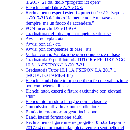
la-2017- 21 dal titolo “progetto: ict open”
Elenchi candidature A.A e C.S.
Reclutamento esperti esterni - progetto 10.2.2afsepon-
la-2017-313 dal titolo “la mente non è un vaso da
riempire, ma un fuoco da accendere.”
PON Incarichi DS e DSGA
Graduatoria definitiva pon competenze di base
Avvisi pon cpia - ata
Avvisi pon asl - ata
Avvisi pon competenze di base - ata
Verbali comm. Valutazione pon competenze di base
Graduatoria Esperti Interni- TUTOR e FIGURE AGG.
10.3.1A-FSEPON-LA-2017-21
Graduatoria Tutor 10.1.1A-FSEPON-LA-2017-1
(MODULO FAMIGLIE)
Elenchi candidature tutor, esperti e referente valutazione
pon competenze di base
Elenchi tutor, esperti e figure aggiuntive pon giovani
adulti
Elenco tutor modulo famiglie pon inclusione
Commissioni di valutazione candidature
Bando interno tutor progetto inclusione
Bandi interni formazione adulti
Reclutamento figure interne progetto 10.6.6a-fsepon-la-
2017-64 denominato “da goletta verde a sentinelle del