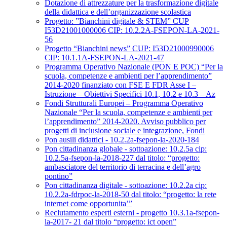
Dotazione di attrezzature per la trasformazione digitale
della didattica e dell’organizzazione scolastica
Progetto: ”Bianchini digitale & STEM” CUP
I53D21001000006 CIP: 10.2.2A-FSEPON-LA-2021-
56
Progetto “Bianchini news” CUP: I53D21000990006
CIP: 10.1.1A-FSEPON-LA-2021-47
Programma Operativo Nazionale (PON E POC) “Per la
scuola, competenze e ambienti per l’apprendimento”
2014-2020 finanziato con FSE E FDR Asse I –
Istruzione – Obiettivi Specifici 10.1, 10.2 e 10.3 – Az
Fondi Strutturali Europei – Programma Operativo
Nazionale “Per la scuola, competenze e ambienti per
l’apprendimento” 2014-2020. Avviso pubblico per
progetti di inclusione sociale e integrazione, Fondi
Pon ausili didattici - 10.2.2a-fsepon-la-2020-184
Pon cittadinanza globale - sottoazione: 10.2.5a cip:
10.2.5a-fsepon-la-2018-227 dal titolo: “progetto:
ambasciatore del territorio di terracina e dell’agro
pontino”
Pon cittadinanza digitale - sottoazione: 10.2.2a cip:
10.2.2a-fdrpoc-la-2018-50 dal titolo: “progetto: la rete
internet come opportunita’”
Reclutamento esperti esterni - progetto 10.3.1a-fsepon-
la-2017- 21 dal titolo “progetto: ict open”