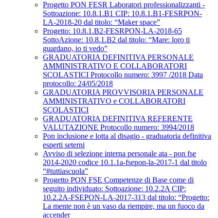
Progetto PON FESR Laboratori professionalizzanti -
Sottoazione: 10.8.1.B1 CIP: 10.8.1.B1-FESRPON-
LA-2018-20 dal titolo: “Maker space”
Progetto: 10.8.1.B2-FESRPON-LA-2018-65
SottoAzione: 10.8.1.B2 dal titolo: “Mare: loro ti
guardano, io ti vedo”
GRADUATORIA DEFINITIVA PERSONALE
AMMINISTRATIVO E COLLABORATORI
SCOLASTICI Protocollo numero: 3997 /2018 Data
protocollo: 24/05/2018
GRADUATORIA PROVVISORIA PERSONALE
AMMINISTRATIVO e COLLABORATORI
SCOLASTICI
GRADUATORIA DEFINITIVA REFERENTE
VALUTAZIONE Protocollo numero: 3994/2018
Pon inclusione e lotta al disagio - graduatoria definitiva
esperti seterni
Avviso di selezione interna personale ata - pon fse
2014-2020 codice 10.1.1a-fsepon-la-2017-1 dal titolo
“#tuttiascuola”
Progetto PON FSE Competenze di Base come di
seguito individuato: Sottoazione: 10.2.2A CIP:
10.2.2A-FSEPON-LA-2017-313 dal titolo: “Progetto:
La mente non è un vaso da riempire, ma un fuoco da
accender