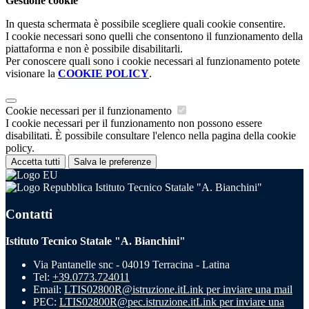
Gestione cookie
In questa schermata è possibile scegliere quali cookie consentire.
I cookie necessari sono quelli che consentono il funzionamento della
piattaforma e non è possibile disabilitarli.
Per conoscere quali sono i cookie necessari al funzionamento potete
visionare la
COOKIE POLICY
.
Cookie necessari per il funzionamento
I cookie necessari per il funzionamento non possono essere
disabilitati. È possibile consultare l'elenco nella pagina della cookie
policy.
Accetta tutti
Salva le preferenze
Istituto Tecnico Statale "A. Bianchini"
Contatti
Istituto Tecnico Statale "A. Bianchini"
Via Pantanelle snc - 04019 Terracina - Latina
Tel:
+39.0773.724011
Email:
LTIS02800R@istruzione.it
Link per inviare una mail
PEC:
LTIS02800R@pec.istruzione.it
Link per inviare una