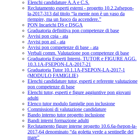
Elenchi candidature A.A e C.S.
Reclutamento esperti esterni - progetto 10.2.2afsepon-
la-2017-313 dal titolo “la mente non è un vaso da
riempire, ma un fuoco da accendere.”
PON Incarichi DS e DSGA
Graduatoria definitiva pon competenze di base
Avvisi pon cpia - ata
Avvisi pon asl - ata
Avvisi pon competenze di base - ata
Verbali comm. Valutazione pon competenze di base
Graduatoria Esperti Interni- TUTOR e FIGURE AGG.
10.3.1A-FSEPON-LA-2017-21
Graduatoria Tutor 10.1.1A-FSEPON-LA-2017-1
(MODULO FAMIGLIE)
Elenchi candidature tutor, esperti e referente valutazione
pon competenze di base
Elenchi tutor, esperti e figure aggiuntive pon giovani
adulti
Elenco tutor modulo famiglie pon inclusione
Commissioni di valutazione candidature
Bando interno tutor progetto inclusione
Bandi interni formazione adulti
Reclutamento figure interne progetto 10.6.6a-fsepon-la-
2017-64 denominato “da goletta verde a sentinelle del
mare”