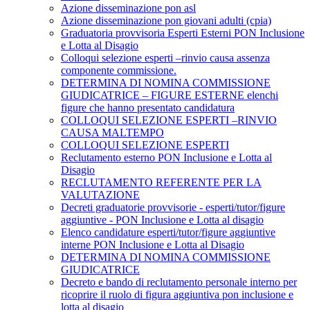
Azione disseminazione pon asl
Azione disseminazione pon giovani adulti (cpia)
Graduatoria provvisoria Esperti Esterni PON Inclusione
e Lotta al Disagio
Colloqui selezione esperti –rinvio causa assenza
componente commissione.
DETERMINA DI NOMINA COMMISSIONE
GIUDICATRICE – FIGURE ESTERNE elenchi
figure che hanno presentato candidatura
COLLOQUI SELEZIONE ESPERTI –RINVIO
CAUSA MALTEMPO
COLLOQUI SELEZIONE ESPERTI
Reclutamento esterno PON Inclusione e Lotta al
Disagio
RECLUTAMENTO REFERENTE PER LA
VALUTAZIONE
Decreti graduatorie provvisorie - esperti/tutor/figure
aggiuntive - PON Inclusione e Lotta al disagio
Elenco candidature esperti/tutor/figure aggiuntive
interne PON Inclusione e Lotta al Disagio
DETERMINA DI NOMINA COMMISSIONE
GIUDICATRICE
Decreto e bando di reclutamento personale interno per
ricoprire il ruolo di figura aggiuntiva pon inclusione e
lotta al disagio